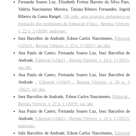
Fernanda Soares Luz, Elizabeth Freitas Barreto da Silva Paes,
Valéria Nascimento Moreira, Tatiana Ribeiro Fernandes, Ingrid
Ribeiro da Gama Rangel,
QR code: uma proposta pedagógica na
formação dos professores de Educação Física
,
Revista Vértices:
v. 22 n. 2 (2020): maio/ago.
Inez Barcellos de Andrade, Edson Carlos Nascimento,
Editorial
(v23n3)
,
Revista Vértices: v. 23 n. 3 (2021): set./dez.
Ana Paula de Castro, Fernanda Soares Luz, Inez Barcellos de
Andrade,
Editorial (v24n1)
,
Revista Vértices: v. 24 n. 1 (2022):
jan./abr.
Ana Paula de Castro, Fernanda Soares Luz, Inez Barcellos de
Andrade ,
Editorial (v24n3)
,
Revista Vértices: v. 24 n. 3
(2022): set./dez.
Inez Barcellos de Andrade, Edson Carlos Nascimento,
Editorial
,
Revista Vértices: v. 21 n. 1 (2019): jan./abr.
Ana Paula de Castro, Fernanda Soares Luz, Inez Barcellos de
Andrade,
Editorial (v24n2)
,
Revista Vértices: v. 24 n. 2 (2022):
maio/ago.
Inêz Barcellos de Andrade, Edson Carlos Nascimento,
Editorial