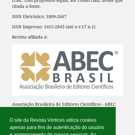
criar, com propósitos legais, até comerciais, desde que
citada a fonte.
ISSN Eletrônico: 1809-2667
ISSN Impresso: 1415-2843 (até o v.17 n.1)
Revista afiliada à:
Associação Brasileira de Editores Científicos - ABEC
O site da Revista Vértices utiliza cookies
apenas para fins de autenticação do usuário
e aprimoramento de nossos serviços. Ao