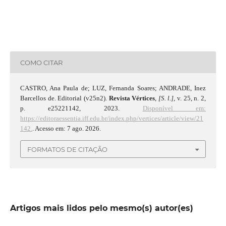
COMO CITAR
CASTRO, Ana Paula de; LUZ, Fernanda Soares; ANDRADE, Inez
Barcellos de. Editorial (v25n2).
Revista Vértices
,
[S. l.]
, v. 25, n. 2,
p. e25221142, 2023.
Disponível em:
https://editoraessentia.iff.edu.br/index.php/vertices/article/view/21
142.
. Acesso em: 7 ago. 2026.
FORMATOS DE CITAÇÃO
Artigos mais lidos pelo mesmo(s) autor(es)