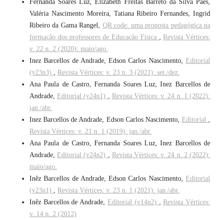
Fernanda Soares Luz, Elizabeth Freitas Barreto da Silva Paes,
Valéria Nascimento Moreira, Tatiana Ribeiro Fernandes, Ingrid
Ribeiro da Gama Rangel,
QR code: uma proposta pedagógica na
formação dos professores de Educação Física
,
Revista Vértices:
v. 22 n. 2 (2020): maio/ago.
Inez Barcellos de Andrade, Edson Carlos Nascimento,
Editorial
(v23n3)
,
Revista Vértices: v. 23 n. 3 (2021): set./dez.
Ana Paula de Castro, Fernanda Soares Luz, Inez Barcellos de
Andrade,
Editorial (v24n1)
,
Revista Vértices: v. 24 n. 1 (2022):
jan./abr.
Inez Barcellos de Andrade, Edson Carlos Nascimento,
Editorial
,
Revista Vértices: v. 21 n. 1 (2019): jan./abr.
Ana Paula de Castro, Fernanda Soares Luz, Inez Barcellos de
Andrade,
Editorial (v24n2)
,
Revista Vértices: v. 24 n. 2 (2022):
maio/ago.
Inêz Barcellos de Andrade, Edson Carlos Nascimento,
Editorial
(v23n1)
,
Revista Vértices: v. 23 n. 1 (2021): jan./abr.
Inêz Barcellos de Andrade,
Editorial (v14n2)
,
Revista Vértices:
v. 14 n. 2 (2012)