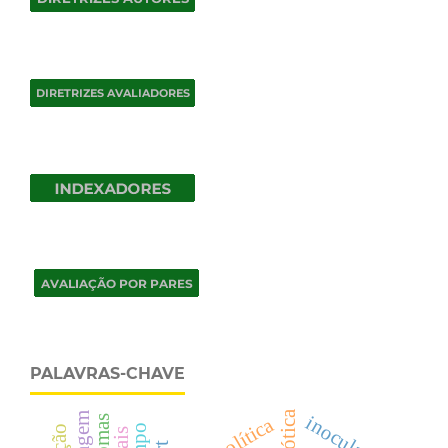
PALAVRAS-CHAVE
robótica
inoculação
idiomas
política