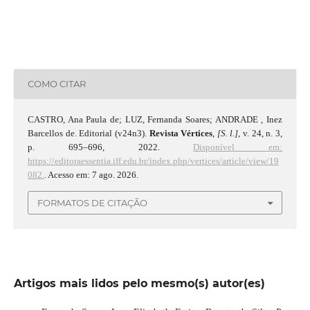
COMO CITAR
CASTRO, Ana Paula de; LUZ, Fernanda Soares; ANDRADE , Inez
Barcellos de. Editorial (v24n3).
Revista Vértices
,
[S. l.]
, v. 24, n. 3,
p. 695–696, 2022.
Disponível em:
https://editoraessentia.iff.edu.br/index.php/vertices/article/view/19
082.
. Acesso em: 7 ago. 2026.
FORMATOS DE CITAÇÃO
Artigos mais lidos pelo mesmo(s) autor(es)