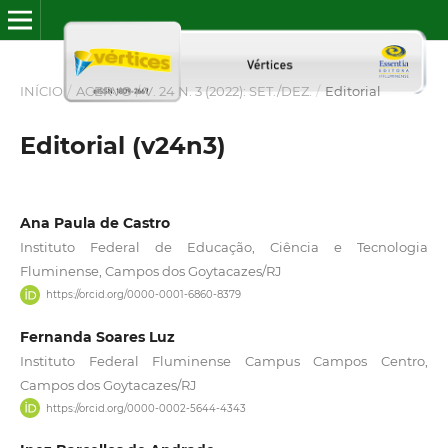
INÍCIO
/
ACERVO
/
V. 24 N. 3 (2022): SET./DEZ.
/
Editorial
Editorial (v24n3)
Ana Paula de Castro
Instituto Federal de Educação, Ciência e Tecnologia
Fluminense, Campos dos Goytacazes/RJ
https://orcid.org/0000-0001-6860-8379
Fernanda Soares Luz
Instituto Federal Fluminense Campus Campos Centro,
Campos dos Goytacazes/RJ
https://orcid.org/0000-0002-5644-4343