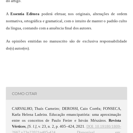
do artigo.
A
Essentia Editora
poderá efetuar, nos originais, alterações de ordem
normativa, ortográfica e gramatical, com o intuito de manter o padrão culto
da língua, contando com a anuência final dos autores.
As opiniões emitidas no manuscrito são de exclusiva responsabilidade
do(s) autor(es).
COMO CITAR
CARVALHO, Thaís Carneiro; DEROSSI, Caio Corrêa; FONSECA,
Karla Helena Ladeira. Educação emancipatória: uma aproximação
entre os conceitos de Paulo Freire e István Mészáros.
Revista
Vértices
,
[S. l.]
, v. 23, n. 2, p. 405–424, 2021.
DOI: 10.19180/1809-
2667.v23n22021p405-424.
Disponível em: