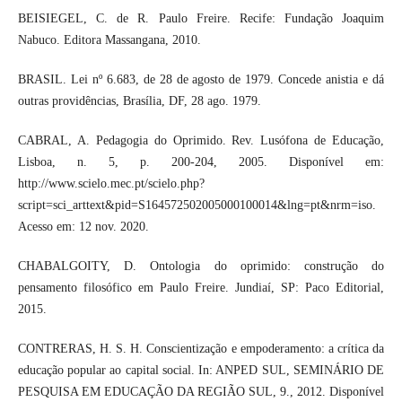
BEISIEGEL, C. de R. Paulo Freire. Recife: Fundação Joaquim
Nabuco. Editora Massangana, 2010.
BRASIL. Lei nº 6.683, de 28 de agosto de 1979. Concede anistia e dá
outras providências, Brasília, DF, 28 ago. 1979.
CABRAL, A. Pedagogia do Oprimido. Rev. Lusófona de Educação,
Lisboa, n. 5, p. 200-204, 2005. Disponível em:
http://www.scielo.mec.pt/scielo.php?
script=sci_arttext&pid=S164572502005000100014&lng=pt&nrm=iso.
Acesso em: 12 nov. 2020.
CHABALGOITY, D. Ontologia do oprimido: construção do
pensamento filosófico em Paulo Freire. Jundiaí, SP: Paco Editorial,
2015.
CONTRERAS, H. S. H. Conscientização e empoderamento: a crítica da
educação popular ao capital social. In: ANPED SUL, SEMINÁRIO DE
PESQUISA EM EDUCAÇÃO DA REGIÃO SUL, 9., 2012. Disponível