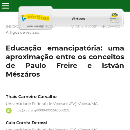
INÍCIO
/
ACERVO
/
V. 23 N. 2 (2021): MAIO/AGO.
/
Artigos de revisão
Educação emancipatória: uma
aproximação entre os conceitos
de Paulo Freire e István
Mészáros
Thaís Carneiro Carvalho
Universidade Federal de Viçosa (UFV), Viçosa/MG
https://orcid.org/0000-0002-6556-2122
Caio Corrêa Derossi
Universidade Federal de Viçosa (UFV), Viçosa/MG