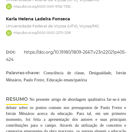
https://orcid.org/0000-0001-9762-7392
Karla Helena Ladeira Fonseca
Universidade Federal de Viçosa (UFV), Viçosa/MG
https://orcid.org/0000-0002-2370-3281
DOI:
https://doi.org/10.19180/1809-2667.v23n22021p405-
424
Palavras-chave:
Consciência de classe, Desigualdade, István
Mészáros, Paulo Freire, Educação emancipatória
RESUMO
No presente artigo de abordagem qualitativa far-se-á um
debate sobre os pontos comuns nos pressupostos de Paulo Freire e
István Mészáros acerca da educação. Para tal, em um primeiro
momento, foi feita a apresentação dos autores e suas principais
contribuições para o campo. Através da utilização de conceitos e
categorias emergentes da obra marxiana, os autores elegem a educação