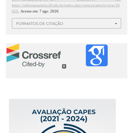
https://editoraessentia.iff.edu.br/index.php/vertices/article/view/16
010.
. Acesso em: 7 ago. 2026.
FORMATOS DE CITAÇÃO
0