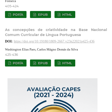
Fonseca
405-424
PDF/A
EPUB
HTML
As concepções de criatividade na Base Nacional
Comum Curricular de Língua Portuguesa
DOI:
https://doi.org/10.19180/1809-2667.v23n22021p425-436
Washington Elias Paes, Carlos Mágno Domás da Silva
425-436
PDF/A
EPUB
HTML