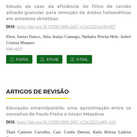
Estudo de caso da eficiência do filtro de carvão
ativado granular para remoção de ácidos haloacéticos
em amostras sintéticas
DOI:
https://doi.org/10.19180/1809-2667.v23n22021p590-607
Elton Santos Franco, Júlia Araújo Camargo, Nathalia Pereira Hirle, Izabel
Cristina Marques
590-607
PDF/A
EPUB
HTML
ARTIGOS DE REVISÃO
Educação emancipatória: uma aproximação entre os
conceitos de Paulo Freire e István Mészáros
DOI:
https://doi.org/10.19180/1809-2667.v23n22021p405-424
Thaís Carneiro Carvalho, Caio Corrêa Derossi, Karla Helena Ladeira