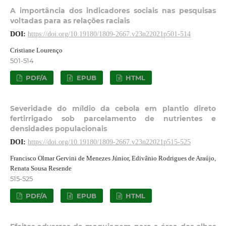
A importância dos indicadores sociais nas pesquisas
voltadas para as relações raciais
DOI:
https://doi.org/10.19180/1809-2667.v23n22021p501-514
Cristiane Lourenço
501-514
PDF/A
EPUB
HTML
Severidade do míldio da cebola em plantio direto
fertirrigado sob parcelamento de nutrientes e
densidades populacionais
DOI:
https://doi.org/10.19180/1809-2667.v23n22021p515-525
Francisco Olmar Gervini de Menezes Júnior, Edivânio Rodrigues de Araújo,
Renata Sousa Resende
515-525
PDF/A
EPUB
HTML