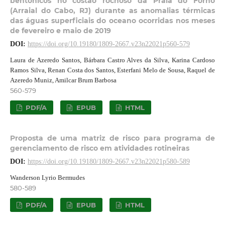
bentônicos no costão rochoso da Praia do Forno
(Arraial do Cabo, RJ) durante as anomalias térmicas
das águas superficiais do oceano ocorridas nos meses
de fevereiro e maio de 2019
DOI:
https://doi.org/10.19180/1809-2667.v23n22021p560-579
Laura de Azeredo Santos, Bárbara Castro Alves da Silva, Karina Cardoso
Ramos Silva, Renan Costa dos Santos, Esterfani Melo de Sousa, Raquel de
Azeredo Muniz, Amilcar Brum Barbosa
560-579
PDF/A
EPUB
HTML
Proposta de uma matriz de risco para programa de
gerenciamento de risco em atividades rotineiras
DOI:
https://doi.org/10.19180/1809-2667.v23n22021p580-589
Wanderson Lyrio Bermudes
580-589
PDF/A
EPUB
HTML