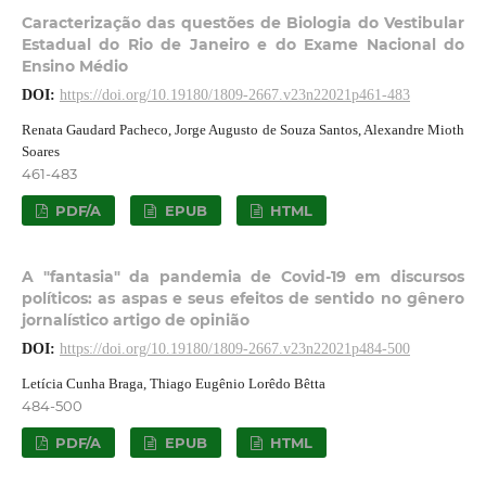
Caracterização das questões de Biologia do Vestibular
Estadual do Rio de Janeiro e do Exame Nacional do
Ensino Médio
DOI:
https://doi.org/10.19180/1809-2667.v23n22021p461-483
Renata Gaudard Pacheco, Jorge Augusto de Souza Santos, Alexandre Mioth
Soares
461-483
PDF/A
EPUB
HTML
A "fantasia" da pandemia de Covid-19 em discursos
políticos: as aspas e seus efeitos de sentido no gênero
jornalístico artigo de opinião
DOI:
https://doi.org/10.19180/1809-2667.v23n22021p484-500
Letícia Cunha Braga, Thiago Eugênio Lorêdo Bêtta
484-500
PDF/A
EPUB
HTML