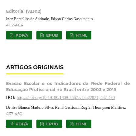
Editorial (v23n2)
Inez Barcellos de Andrade, Edson Carlos Nascimento
402-404
PDF/A
EPUB
HTML
ARTIGOS ORIGINAIS
Evasão Escolar e os Indicadores da Rede Federal de
Educação Profissional no Brasil entre 2003 e 2015
DOI:
https://doi.org/10.19180/1809-2667.v23n22021p437-460
Denise Bianca Maduro Silva, Remi Castioni, Rogfel Thompson Martínez
437-460
PDF/A
EPUB
HTML