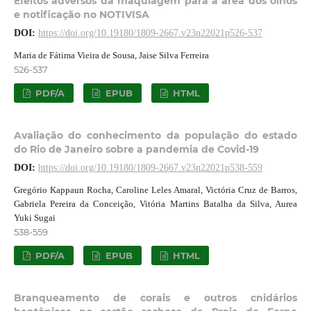
Efeitos adversos da maquiagem para a área dos olhos
e notificação no NOTIVISA
DOI:
https://doi.org/10.19180/1809-2667.v23n22021p526-537
Maria de Fátima Vieira de Sousa, Jaise Silva Ferreira
526-537
PDF/A
EPUB
HTML
Avaliação do conhecimento da população do estado
do Rio de Janeiro sobre a pandemia de Covid-19
DOI:
https://doi.org/10.19180/1809-2667.v23n22021p538-559
Gregório Kappaun Rocha, Caroline Leles Amaral, Victória Cruz de Barros,
Gabriela Pereira da Conceição, Vitória Martins Batalha da Silva, Aurea
Yuki Sugai
538-559
PDF/A
EPUB
HTML
Branqueamento de corais e outros cnidários