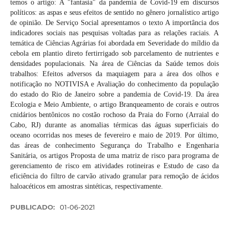
temos o artigo: A "fantasia" da pandemia de Covid-19 em discursos
políticos: as aspas e seus efeitos de sentido no gênero jornalístico artigo
de opinião. De Serviço Social apresentamos o texto A importância dos
indicadores sociais nas pesquisas voltadas para as relações raciais. A
temática de Ciências Agrárias foi abordada em Severidade do míldio da
cebola em plantio direto fertirrigado sob parcelamento de nutrientes e
densidades populacionais. Na área de Ciências da Saúde temos dois
trabalhos: Efeitos adversos da maquiagem para a área dos olhos e
notificação no NOTIVISA e Avaliação do conhecimento da população
do estado do Rio de Janeiro sobre a pandemia de Covid-19. Da área
Ecologia e Meio Ambiente, o artigo Branqueamento de corais e outros
cnidários bentônicos no costão rochoso da Praia do Forno (Arraial do
Cabo, RJ) durante as anomalias térmicas das águas superficiais do
oceano ocorridas nos meses de fevereiro e maio de 2019. Por último,
das áreas de conhecimento Segurança do Trabalho e Engenharia
Sanitária, os artigos Proposta de uma matriz de risco para programa de
gerenciamento de risco em atividades rotineiras e Estudo de caso da
eficiência do filtro de carvão ativado granular para remoção de ácidos
haloacéticos em amostras sintéticas, respectivamente.
PUBLICADO:
01-06-2021