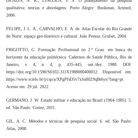
DENZIN, N. K.; LINCOLN, Y. S. O planejamento da pesquisa
qualitativa: teorias e abordagens. Porto Alegre: Bookman, Artmed,
2006.
FELIPE, J. L. A.; CARVALHO, E. A. de. Atlas Escolar do Rio Grande
do Norte: espaço geo-histórico e cultural. João Pessoa: Grafset, 2004.
FRIGOTTO, G. Formação Profissional no 2.º Grau: em busca do
horizonte da educação politécnica. Cadernos de Saúde Pública, Rio de
Janeiro, v. 4, n. 4, p. 435-445, out./dez. 1988. DOI:
https://doi.org/10.1590/S0102-311X1988000400012. Disponível em:
https://www.scielo.br/j/csp/a/XPgPfsD5v7xSn8fZ9qBt6ys/?lang=pt.
Acesso em: 29 jul. 2022.
GERMANO, J. W. Estado militar e educação no Brasil (1964-1985). 5.
ed. São Paulo: Cortez, 2011.
GIL, A. C. Métodos e técnicas de pesquisa social. 6. ed. São Paulo:
Atlas, 2008.