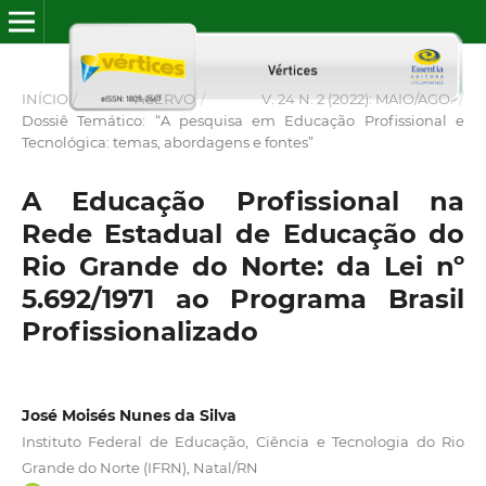
INÍCIO
/
ACERVO
/
V. 24 N. 2 (2022): MAIO/AGO.
/
Dossiê Temático: “A pesquisa em Educação Profissional e
Tecnológica: temas, abordagens e fontes”
A Educação Profissional na
Rede Estadual de Educação do
Rio Grande do Norte: da Lei nº
5.692/1971 ao Programa Brasil
Profissionalizado
José Moisés Nunes da Silva
Instituto Federal de Educação, Ciência e Tecnologia do Rio
Grande do Norte (IFRN), Natal/RN