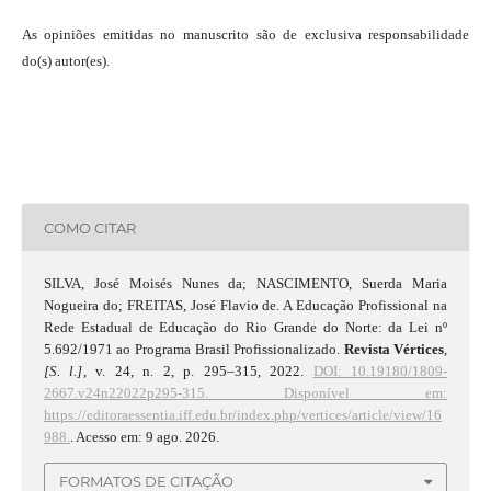
As opiniões emitidas no manuscrito são de exclusiva responsabilidade
do(s) autor(es).
COMO CITAR
SILVA, José Moisés Nunes da; NASCIMENTO, Suerda Maria
Nogueira do; FREITAS, José Flavio de. A Educação Profissional na
Rede Estadual de Educação do Rio Grande do Norte: da Lei nº
5.692/1971 ao Programa Brasil Profissionalizado.
Revista Vértices
,
[S. l.]
, v. 24, n. 2, p. 295–315, 2022.
DOI: 10.19180/1809-
2667.v24n22022p295-315.
Disponível em:
https://editoraessentia.iff.edu.br/index.php/vertices/article/view/16
988.
. Acesso em: 9 ago. 2026.
FORMATOS DE CITAÇÃO