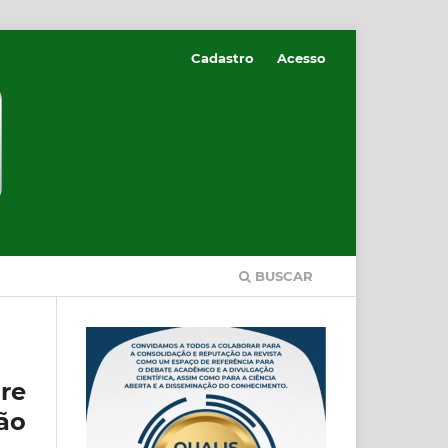
Cadastro
Acesso
BUSCAR
re
ão