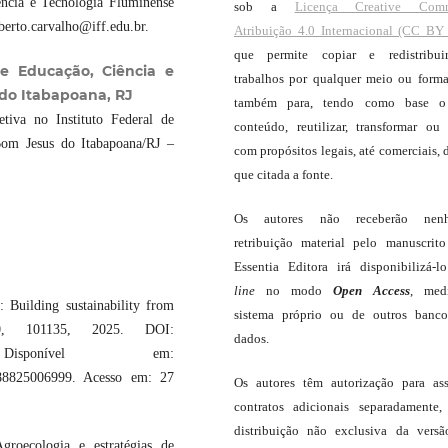
ência e Tecnologia Fluminense
sob a
Licença Creative Com
berto.carvalho@iff.edu.br.
Atribuição 4.0 Internacional (CC BY 
que permite copiar e redistribui
 de Educação, Ciência e
trabalhos por qualquer meio ou forma
do Itabapoana, RJ
também para, tendo como base o
tiva no Instituto Federal de
conteúdo, reutilizar, transformar ou c
om Jesus do Itabapoana/RJ ‒
com propósitos legais, até comerciais, 
que citada a fonte.
Os autores não receberão nen
retribuição material pelo manuscrit
Essentia Editora irá disponibilizá-
line
no modo
Open Access
, med
 Building sustainability from
sistema próprio ou de outros banc
0, 101135, 2025. DOI:
dados.
01135. Disponível em:
66188825006999. Acesso em: 27
Os autores têm autorização para as
contratos adicionais separadamente,
distribuição não exclusiva da vers
cologia e estratégias de