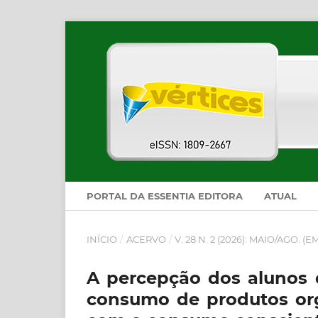
PORTAL DA ESSENTIA EDITORA
ATUAL
INÍCIO
/
ACERVO
/
V. 28 N. 2 (2026): MAIO/AGO.
A percepção dos alunos
consumo de produtos org