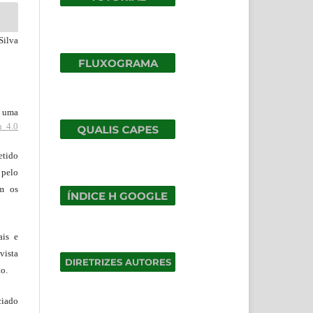
Silva
b uma
n 4.0
tido
 pelo
om os
ais e
vista
ão.
ciado