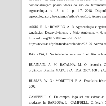
comercialização: possibilidades do uso do ferrament
Agroecologia, v. 13, n. 1, p. 1-7, 2018. Disponíve
agroecologia.org.br/cadernos/article/view/135. Acesso em
ASSIS, R. L.; ROMEIRO, A. R. Agroecologia e agricult
tendências. Desenvolvimento e Meio Ambiente, v. 6, p
https://doi.org/10.5380/dma.v6i0.22
https://revistas.ufpr.br/made/article/view/22129. Acesso
BARBOSA, L. Sociedade do consumo. 3. ed. Rio de Janei
BUAINAIN, A. M; BATALHA, M. O. (coord.). Cad
orgânicos. Brasília: MAPA: SPA: IICA, 2007. 108 p. (Ag
BUSSAB, W. O.; MORETTIN, P. A. Estatística básica.
2002.
CAMPBELL, C. Eu compro, logo sei que existo: as b
moderno. In: BARBOSA, L.; CAMPBELL, C. (org.). Cul