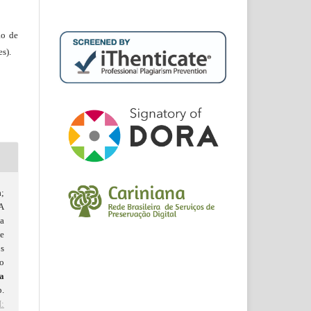
ão de
s).
;
A
ia
e
s
o
a
.
: