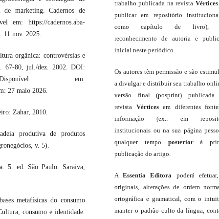
trabalho publicada na revista
Vértices
al de marketing. Cadernos de
publicar em repositório institucion
l em: https://cadernos.aba-
como capítulo de livro),
: 11 nov. 2025.
reconhecimento de autoria e publi
inicial neste periódico.
ura orgânica: controvérsias e
. 67-80, jul./dez. 2002. DOI:
Os autores têm permissão e são estimu
129. Disponível em:
a divulgar e distribuir seu trabalho onli
 em: 27 maio 2026.
versão final (posprint) publicada
revista
Vértices
em diferentes font
ro: Zahar, 2010.
informação (ex.: em repositó
institucionais ou na sua página pesso
eia produtiva de produtos
qualquer tempo
posterior
à prim
ronegócios, v. 5).
publicação do artigo.
 5. ed. São Paulo: Saraiva,
A
Essentia Editora
poderá efetuar
originais, alterações de ordem norma
ortográfica e gramatical, com o intui
ases metafísicas do consumo
manter o padrão culto da língua, con
tura, consumo e identidade.