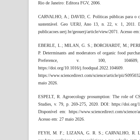
Rio de Janeiro: Editora FGV, 2006.
CARVALHO, A.; DAVID, C. Políticas públicas para o c
sustentável. Geo UERJ, Ano 13, n. 22, v. 1, 2011. D
publicacoes.uerj.br/geouerj/article/view/2071. Acesso em
EBERLE, L.; MILAN, G. S.; BORCHARDT, M.; PER
P. Determinants and moderators of organic food purchas
Preference, v. 100, 1046
https://doi.org/10.1016/j.foodqual.2022.
https://www.sciencedirect.com/science/article/pii/S09
maio 2026.
ESPELT, R. Agroecology prosumption: The role of CS
Studies, v. 79, p. 269-275, 2020. DOI: https://doi.org/1
Disponível em: https://www.sciencedirect.com/science/a
Acesso em: 27 maio 2026.
FEYH, M. F.; LIZANA, G. R. S.; CARVALHO, R. L. 