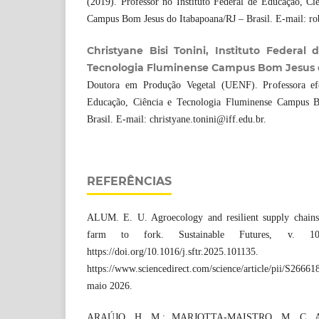
(2019). Professor no Instituto Federal de Educação, Ci
Campus Bom Jesus do Itabapoana/RJ ‒ Brasil. E-mail: ro
Christyane Bisi Tonini, Instituto Federal
Tecnologia Fluminense Campus Bom Jesus 
Doutora em Produção Vegetal (UENF). Professora efe
Educação, Ciência e Tecnologia Fluminense Campus B
Brasil. E-mail: christyane.tonini@iff.edu.br.
REFERÊNCIAS
ALUM. E. U. Agroecology and resilient supply chains:
farm to fork. Sustainable Futures, v. 1
https://doi.org/10.1016/j.sftr.2025.1
https://www.sciencedirect.com/science/article/pii/S26
maio 2026.
ARAÚJO, H. M.; MARJOTTA-MAISTRO, M. C. Agroe