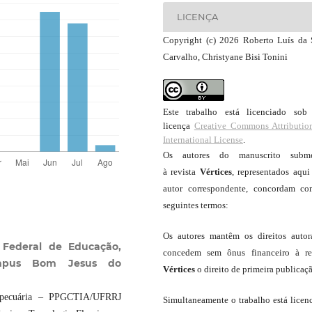
LICENÇA
Copyright (c) 2026 Roberto Luís da 
Carvalho, Christyane Bisi Tonini
Este trabalho está licenciado so
licença
Creative Commons Attributio
International License
.
Os autores do manuscrito subme
à revista
Vértices
, representados aqui
autor correspondente, concordam c
seguintes termos:
Os autores mantêm os direitos autor
o Federal de Educação,
concedem sem ônus financeiro à re
ampus Bom Jesus do
Vértices
o direito de primeira publicaç
ropecuária ‒ PPGCTIA/UFRRJ
Simultaneamente o trabalho está licen