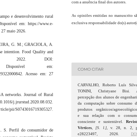
com a anuência final dos autores.
As opiniões emitidas no manuscrito s
ampo e desenvolvimento rural
exclusiva responsabilidade do(s) autor(e
isponível em: https://www.e-
: 27 maio 2026.
EIRA, G. M.; GRACIOLA, A.
e intention. Food Quality and
09, 2022. DOI:
104609. Disponível em:
COMO CITAR
50329322000842. Acesso em: 27
CARVALHO, Roberto Luís Silva
TONINI, Christyane Bisi. 
A networks. Journal of Rural
percepção dos alunos de engenhar
0.1016/j.jrurstud.2020.08.032.
da computação sobre consumo d
produtos orgânicos/agroecológico
rticle/pii/S0743016719305327.
e sua relação com o consum
consciente e sustentável.
Revist
Vértices
,
[S. l.]
, v. 28, n. 2, p
S. Perfil do consumidor de
e28223497, 2026.
DOI