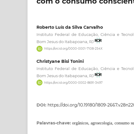
com o consumo conscient
Roberto Luís da Silva Carvalho
Instituto Federal de Educação, Ciência e Tec
Bom Jesus do Itabapoana, RJ
https://orcid.org/0000-0001-7108-254X
Christyane Bisi Tonini
Instituto Federal de Educação, Ciência e Tec
Bom Jesus do Itabapoana, RJ
https://orcid.org/0000-0002-8691-3497
DOI:
https://doi.org/10.19180/1809-2667.v28n2
Palavras-chave:
orgânicos, agroecologia, consumo su