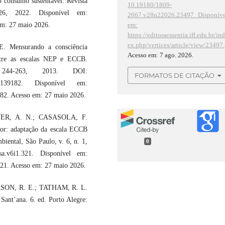
o consumo sustentável. Revista
10.19180/1809-
26, 2022. Disponível em:
2667.v28n22026.23497.
Disponíve
em:
 em: 27 maio 2026.
https://editoraessentia.iff.edu.br/in
ex.php/vertices/article/view/23497.
 Mensurando a consciência
Acesso em: 7 ago. 2026.
ntre as escalas NEP e ECCB.
4-263, 2013. DOI:
FORMATOS DE CITAÇÃO
2013.139182. Disponível em:
9182. Acesso em: 27 maio 2026.
ER, A. N.; CASASOLA, F.
or: adaptação da escala ECCB
biental, São Paulo, v. 6, n. 1,
0
sa.v6i1.321. Disponível em:
/321. Acesso em: 27 maio 2026.
RSON, R. E.; TATHAM, R. L.
Sant’ana. 6. ed. Porto Alegre: