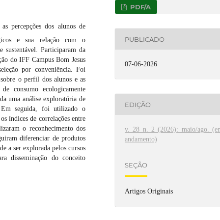
PDF/A
 as percepções dos alunos de
PUBLICADO
ógicos e sua relação com o
 sustentável. Participaram da
ação do IFF Campus Bom Jesus
07-06-2026
seleção por conveniência. Foi
sobre o perfil dos alunos e as
o de consumo ecologicamente
ada uma análise exploratória de
EDIÇÃO
Em seguida, foi utilizado o
 os índices de correlações entre
alizaram o reconhecimento dos
v. 28 n. 2 (2026): maio/ago. (e
guiram diferenciar de produtos
andamento)
de a ser explorada pelos cursos
ra disseminação do conceito
SEÇÃO
Artigos Originais