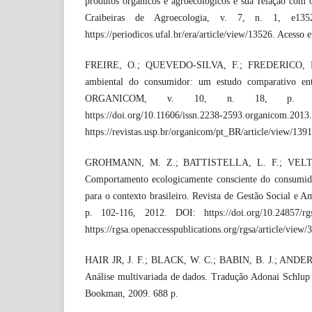
produtos orgânicos e agroecológicos e sua relação com 
Craibeiras de Agroecologia, v. 7, n. 1, e135
https://periodicos.ufal.br/era/article/view/13526. Acesso
FREIRE, O.; QUEVEDO-SILVA, F.; FREDERICO, E.
ambiental do consumidor: um estudo comparativo e
ORGANICOM, v. 10, n. 18, p. 24
https://doi.org/10.11606/issn.2238-2593.organicom.
https://revistas.usp.br/organicom/pt_BR/article/view/13
GROHMANN, M. Z.; BATTISTELLA, L. F.; VELT
Comportamento ecologicamente consciente do consumid
para o contexto brasileiro. Revista de Gestão Social e Am
p. 102-116, 2012. DOI: https://doi.org/10.24857/rg
https://rgsa.openaccesspublications.org/rgsa/article/view
HAIR JR, J. F.; BLACK, W. C.; BABIN, B. J.; ANDE
Análise multivariada de dados. Tradução Adonai Schlup 
Bookman, 2009. 688 p.