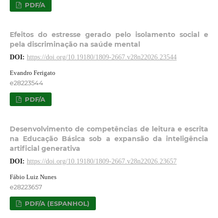
PDF/A
Efeitos do estresse gerado pelo isolamento social e
pela discriminação na saúde mental
DOI:
https://doi.org/10.19180/1809-2667.v28n22026.23544
Evandro Ferigato
e28223544
PDF/A
Desenvolvimento de competências de leitura e escrita
na Educação Básica sob a expansão da inteligência
artificial generativa
DOI:
https://doi.org/10.19180/1809-2667.v28n22026.23657
Fábio Luiz Nunes
e28223657
PDF/A (ESPANHOL)