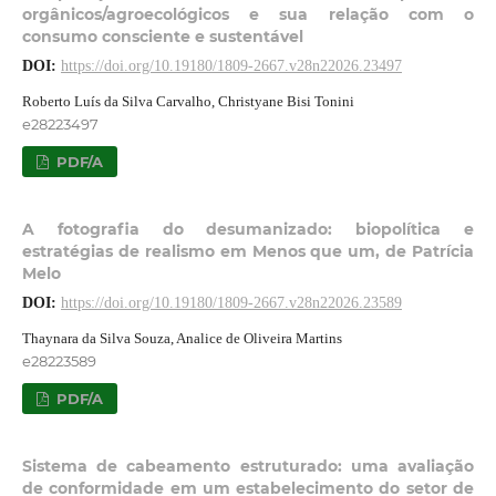
orgânicos/agroecológicos e sua relação com o
consumo consciente e sustentável
DOI:
https://doi.org/10.19180/1809-2667.v28n22026.23497
Roberto Luís da Silva Carvalho, Christyane Bisi Tonini
e28223497
PDF/A
A fotografia do desumanizado: biopolítica e
estratégias de realismo em Menos que um, de Patrícia
Melo
DOI:
https://doi.org/10.19180/1809-2667.v28n22026.23589
Thaynara da Silva Souza, Analice de Oliveira Martins
e28223589
PDF/A
Sistema de cabeamento estruturado: uma avaliação
de conformidade em um estabelecimento do setor de