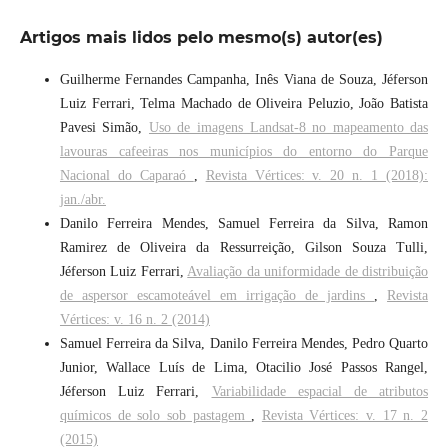
Artigos mais lidos pelo mesmo(s) autor(es)
Guilherme Fernandes Campanha, Inês Viana de Souza, Jéferson
Luiz Ferrari, Telma Machado de Oliveira Peluzio, João Batista
Pavesi Simão,
Uso de imagens Landsat-8 no mapeamento das
lavouras cafeeiras nos municípios do entorno do Parque
Nacional do Caparaó
,
Revista Vértices: v. 20 n. 1 (2018):
jan./abr.
Danilo Ferreira Mendes, Samuel Ferreira da Silva, Ramon
Ramirez de Oliveira da Ressurreição, Gilson Souza Tulli,
Jéferson Luiz Ferrari,
Avaliação da uniformidade de distribuição
de aspersor escamoteável em irrigação de jardins
,
Revista
Vértices: v. 16 n. 2 (2014)
Samuel Ferreira da Silva, Danilo Ferreira Mendes, Pedro Quarto
Junior, Wallace Luís de Lima, Otacilio José Passos Rangel,
Jéferson Luiz Ferrari,
Variabilidade espacial de atributos
químicos de solo sob pastagem
,
Revista Vértices: v. 17 n. 2
(2015)