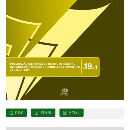
PDF
EPUB
HTML