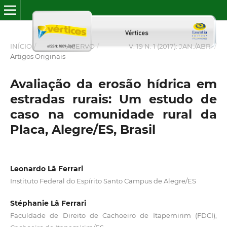
INÍCIO
/
ACERVO
/
V. 19 N. 1 (2017): JAN./ABR.
/
Artigos Originais
Avaliação da erosão hídrica em
estradas rurais: Um estudo de
caso na comunidade rural da
Placa, Alegre/ES, Brasil
Leonardo Lã Ferrari
Instituto Federal do Espírito Santo Campus de Alegre/ES
Stéphanie Lã Ferrari
Faculdade de Direito de Cachoeiro de Itapemirim (FDCI),