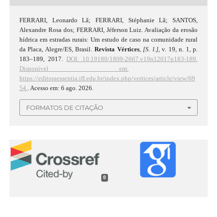
FERRARI, Leonardo Lã; FERRARI, Stéphanie Lã; SANTOS,
Alexandre Rosa dos; FERRARI, Jéferson Luiz. Avaliação da erosão
hídrica em estradas rurais: Um estudo de caso na comunidade rural
da Placa, Alegre/ES, Brasil.
Revista Vértices
,
[S. l.]
, v. 19, n. 1, p.
183–189, 2017.
DOI: 10.19180/1809-2667.v19n12017p183-189.
Disponível em:
https://editoraessentia.iff.edu.br/index.php/vertices/article/view/69
54.
. Acesso em: 6 ago. 2026.
FORMATOS DE CITAÇÃO
0