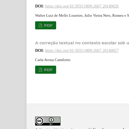
DOI:
https://doi.org/10.5935/1809-2667.20140026
Walter Luiz de Mello Loureiro, Julio Vieira Neto, Romeu e S
PDF
A correção textual no contexto escolar sob 
DOI:
https://doi.org/10.5935/1809-2667.20140027
Carla Avena Camilotto
PDF