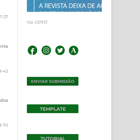
7-27
via GIPHY
enta
9-42
ENVIAR SUBMISSÃO
 dos
3-70