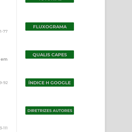
1-77
o em
9-92
3-111