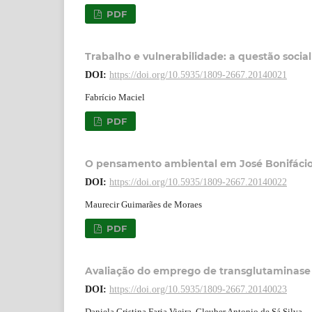
PDF
Trabalho e vulnerabilidade: a questão socia
DOI:
https://doi.org/10.5935/1809-2667.20140021
Fabrício Maciel
PDF
O pensamento ambiental em José Bonifácio
DOI:
https://doi.org/10.5935/1809-2667.20140022
Maurecir Guimarães de Moraes
PDF
Avaliação do emprego de transglutaminase 
DOI:
https://doi.org/10.5935/1809-2667.20140023
Daniela Cristina Faria Vieira, Cleuber Antonio de Sá Silva