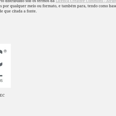
to distribuído sob os termos da
Licença Creative Commons - Atribu
hos por qualquer meio ou formato, e também para, tendo como base
de que citada a fonte.
BEC