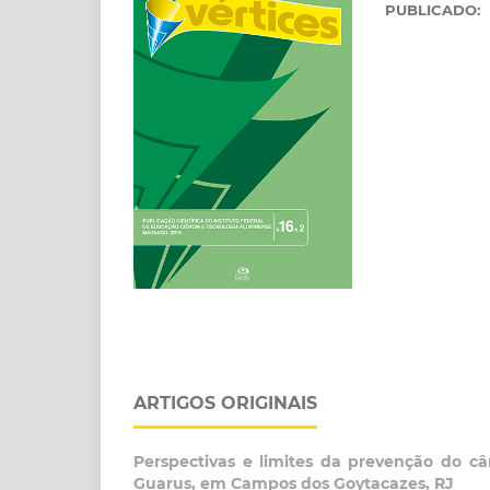
PUBLICADO:
ARTIGOS ORIGINAIS
Perspectivas e limites da prevenção do c
Guarus, em Campos dos Goytacazes, RJ