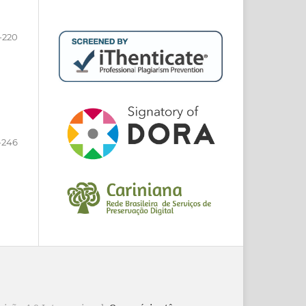
-220
-246