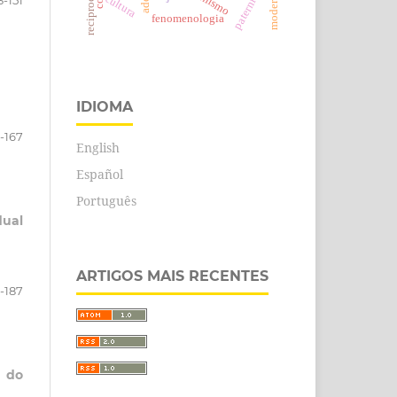
reciprocidade
paternidade
cultura
3-151
fenomenologia
IDIOMA
3-167
English
Español
Português
dual
ARTIGOS MAIS RECENTES
-187
 do