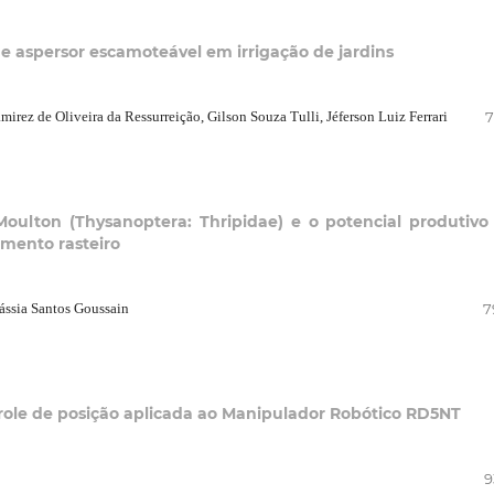
de aspersor escamoteável em irrigação de jardins
irez de Oliveira da Ressurreição, Gilson Souza Tulli, Jéferson Luiz Ferrari
7
 Moulton (Thysanoptera: Thripidae) e o potencial produtiv
mento rasteiro
Cássia Santos Goussain
7
ole de posição aplicada ao Manipulador Robótico RD5NT
9