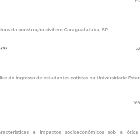
14
duos da construção civil em Caraguatatuba, SP
ytis
15
lise do ingresso de estudantes cotistas na Universidade Esta
169
acterísticas e impactos socioeconômicos sob a ótica