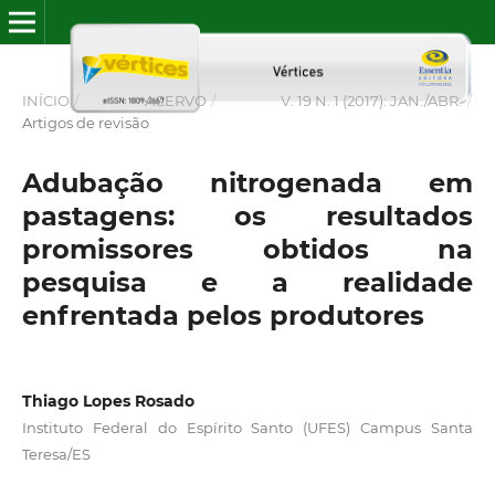
INÍCIO
/
ACERVO
/
V. 19 N. 1 (2017): JAN./ABR.
/
Artigos de revisão
Adubação nitrogenada em
pastagens: os resultados
promissores obtidos na
pesquisa e a realidade
enfrentada pelos produtores
Thiago Lopes Rosado
Instituto Federal do Espírito Santo (UFES) Campus Santa
Teresa/ES