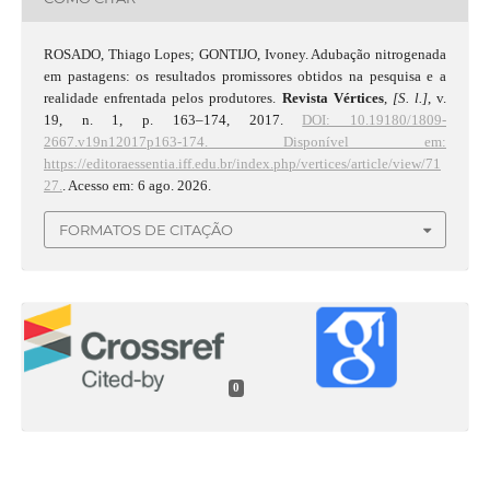
ROSADO, Thiago Lopes; GONTIJO, Ivoney. Adubação nitrogenada
em pastagens: os resultados promissores obtidos na pesquisa e a
realidade enfrentada pelos produtores.
Revista Vértices
,
[S. l.]
, v.
19, n. 1, p. 163–174, 2017.
DOI: 10.19180/1809-
2667.v19n12017p163-174.
Disponível em:
https://editoraessentia.iff.edu.br/index.php/vertices/article/view/71
27.
. Acesso em: 6 ago. 2026.
FORMATOS DE CITAÇÃO
0