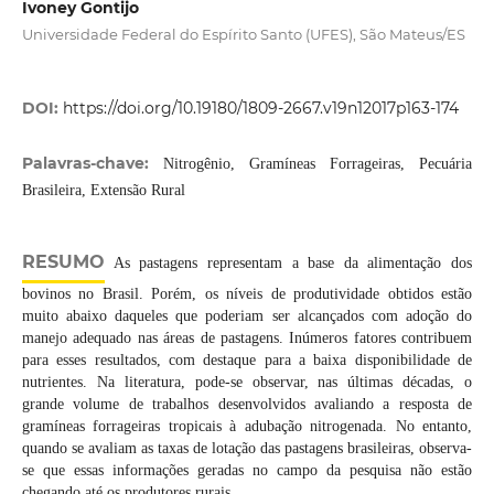
Ivoney Gontijo
Universidade Federal do Espírito Santo (UFES), São Mateus/ES
DOI:
https://doi.org/10.19180/1809-2667.v19n12017p163-174
Palavras-chave:
Nitrogênio, Gramíneas Forrageiras, Pecuária
Brasileira, Extensão Rural
RESUMO
As pastagens representam a base da alimentação dos
bovinos no Brasil. Porém, os níveis de produtividade obtidos estão
muito abaixo daqueles que poderiam ser alcançados com adoção do
manejo adequado nas áreas de pastagens. Inúmeros fatores contribuem
para esses resultados, com destaque para a baixa disponibilidade de
nutrientes. Na literatura, pode-se observar, nas últimas décadas, o
grande volume de trabalhos desenvolvidos avaliando a resposta de
gramíneas forrageiras tropicais à adubação nitrogenada. No entanto,
quando se avaliam as taxas de lotação das pastagens brasileiras, observa-
se que essas informações geradas no campo da pesquisa não estão
chegando até os produtores rurais.