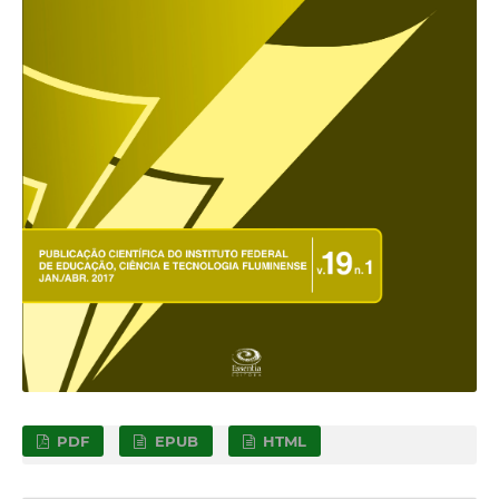
PDF
EPUB
HTML