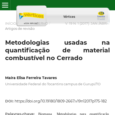
INÍCIO
/
ACERVO
/
V. 19 N. 1 (2017): JAN./ABR.
/
Artigos de revisão
Metodologias usadas na
quantificação de material
combustível no Cerrado
Maíra Elisa Ferreira Tavares
Universidade Federal do Tocantins campus de Gurupi/TO
DOI:
https://doi.org/10.19180/1809-2667.v19n12017p175-182
Palavras-chave:
Biomassa, Metodologias para quantificação,