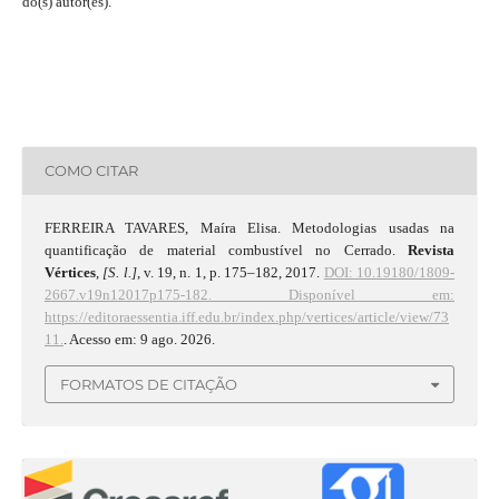
do(s) autor(es).
COMO CITAR
FERREIRA TAVARES, Maíra Elisa. Metodologias usadas na
quantificação de material combustível no Cerrado.
Revista
Vértices
,
[S. l.]
, v. 19, n. 1, p. 175–182, 2017.
DOI: 10.19180/1809-
2667.v19n12017p175-182.
Disponível em:
https://editoraessentia.iff.edu.br/index.php/vertices/article/view/73
11.
. Acesso em: 9 ago. 2026.
FORMATOS DE CITAÇÃO