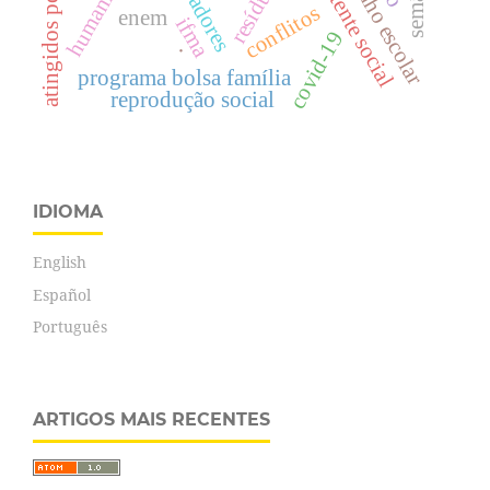
atingidos por desastres
desempenho escolar
humanização
resíduo
conflitos
enem
ifma
covid-19
.
programa bolsa família
reprodução social
IDIOMA
English
Español
Português
ARTIGOS MAIS RECENTES