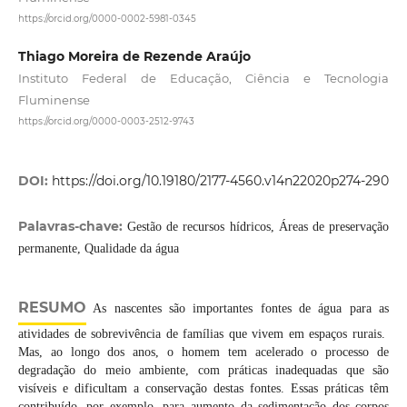
https://orcid.org/0000-0002-5981-0345
Thiago Moreira de Rezende Araújo
Instituto Federal de Educação, Ciência e Tecnologia
Fluminense
https://orcid.org/0000-0003-2512-9743
DOI:
https://doi.org/10.19180/2177-4560.v14n22020p274-290
Palavras-chave:
Gestão de recursos hídricos, Áreas de preservação
permanente, Qualidade da água
RESUMO
As nascentes são importantes fontes de água para as
atividades de sobrevivência de famílias que vivem em espaços rurais.
Mas, ao longo dos anos, o homem tem acelerado o processo de
degradação do meio ambiente, com práticas inadequadas que são
visíveis e dificultam a conservação destas fontes. Essas práticas têm
contribuído, por exemplo, para aumento da sedimentação dos corpos