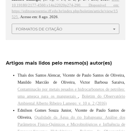
10.19180/2177-4560.v14n22020p274-290.
Disponível em:
https://editoraessentia.iff.edu.br/index.php/boletim/article/view/15
525.
. Acesso em: 8 ago. 2026.
FORMATOS DE CITAÇÃO
Artigos mais lidos pelo mesmo(s) autor(es)
Thaís dos Santos Alencar, Vicente de Paulo Santos de Oliveira,
Manildo Marcião de Oliveira, Victor Barbosa Saraiva,
Contaminação por metais pesados e hidrocarbonetos de petróleo:
uma ameaça para os manguezais
,
Boletim do Observatório
Ambiental Alberto Ribeiro Lamego: v. 10 n. 2 (2016)
Ednilson Gomes Souza Junior, Vicente de Paulo Santos de
Oliveira,
Qualidade da Água do rio Itabapoana: Análise dos
Parâmetros Físico-Químicos e Microbiológicos e Influência de