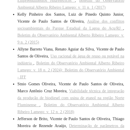
Empreendimentos Hidrelétricos
,
Boletim do Observatório
Ambiental Alberto Ribeiro Lamego: v. 11 n. 1 (2017)
Kelly Pinheiro dos Santos, Luiz de Pinedo Quinto Junior,
Vicente de Paulo Santos de Oliveira,
Análise dos conflitos
socioambientais do Parque Estadual da Lagoa do Açu/RJ
,
Boletim do Observatório Ambiental Alberto Ribeiro Lamego: v.
9 n. 2 (2015)
Allyne Barreto Viana, Renato Aguiar da Silva, Vicente de Paulo
Santos de Oliveira,
Uso racional de água de reuso ou potável na
indústria
,
Boletim do Observatório Ambiental Alberto Ribeiro
Lamego: v. 18 n. 2 (2024): Boletim do Observatório Ambiental
- IFF
Stnio Gomes Oliveira, Vicente de Paulo Santos de Oliveira,
Marco Antônio Cruz Moreira,
Viabilidade técnica de integração
da produção de biodiesel com usina de etanol na região Norte
Fluminense
,
Boletim do Observatório Ambiental Alberto
Ribeiro Lamego: v. 12 n. 2 (2018)
Jefferson de Brito, Vicente de Paulo Santos de Oliveira, Thiago
Moreira de Rezende Araújo,
Determinação de parâmetros da