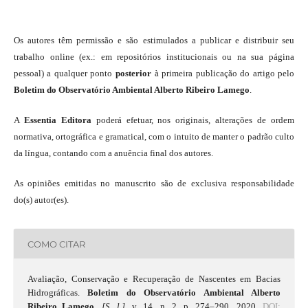
Os autores têm permissão e são estimulados a publicar e distribuir seu
trabalho online (ex.: em repositórios institucionais ou na sua página
pessoal) a qualquer ponto
posterior
à primeira publicação do artigo pelo
Boletim do Observatório Ambiental Alberto Ribeiro Lamego
.
A
Essentia Editora
poderá efetuar, nos originais, alterações de ordem
normativa, ortográfica e gramatical, com o intuito de manter o padrão culto
da língua, contando com a anuência final dos autores.
As opiniões emitidas no manuscrito são de exclusiva responsabilidade
do(s) autor(es).
COMO CITAR
Avaliação, Conservação e Recuperação de Nascentes em Bacias
Hidrográficas.
Boletim do Observatório Ambiental Alberto
Ribeiro Lamego
,
[S. l.]
, v. 14, n. 2, p. 274–290, 2020.
DOI: