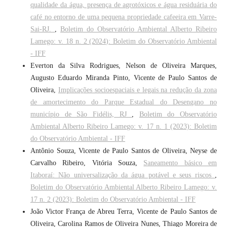
qualidade da água, presença de agrotóxicos e água residuária do
café no entorno de uma pequena propriedade cafeeira em Varre-
Sai-RJ.
,
Boletim do Observatório Ambiental Alberto Ribeiro
Lamego: v. 18 n. 2 (2024): Boletim do Observatório Ambiental
- IFF
Everton da Silva Rodrigues, Nelson de Oliveira Marques,
Augusto Eduardo Miranda Pinto, Vicente de Paulo Santos de
Oliveira,
Implicações socioespaciais e legais na redução da zona
de amortecimento do Parque Estadual do Desengano no
município de São Fidélis, RJ
,
Boletim do Observatório
Ambiental Alberto Ribeiro Lamego: v. 17 n. 1 (2023): Boletim
do Observatório Ambiental - IFF
Antônio Souza, Vicente de Paulo Santos de Oliveira, Neyse de
Carvalho Ribeiro, Vitória Souza,
Saneamento básico em
Itaboraí: Não universalização da água potável e seus riscos
,
Boletim do Observatório Ambiental Alberto Ribeiro Lamego: v.
17 n. 2 (2023): Boletim do Observatório Ambiental - IFF
João Victor França de Abreu Terra, Vicente de Paulo Santos de
Oliveira, Carolina Ramos de Oliveira Nunes, Thiago Moreira de