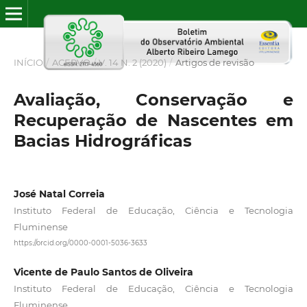
INÍCIO
/
ACERVO
/
V. 14 N. 2 (2020)
/
Artigos de revisão
Avaliação, Conservação e
Recuperação de Nascentes em
Bacias Hidrográficas
José Natal Correia
Instituto Federal de Educação, Ciência e Tecnologia
Fluminense
https://orcid.org/0000-0001-5036-3633
Vicente de Paulo Santos de Oliveira
Instituto Federal de Educação, Ciência e Tecnologia
Fluminense