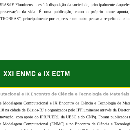
AS/IF Fluminense - está à disposição da sociedade, principalmente daquele
da preservação da vida. É uma publicação, como o próprio nome aponta,
PETROBRAS”, principalmente por expressar um outro pensar a respeito da edu
acional e IX Encontro de Ciência e Tecnologia de Materiais
 de Modelagem Computacional e IX Encontro de Ciência e Tecnologia de Mate
18 na cidade de Búzios-RJ e organizados pelo IFFluminense através da Diretor
e Inovação, com apoio do IPRJ/UERJ, da UESC e do CNPq. Foram publicados 
 de Modelagem Computacional (ENMC) e no Encontro de Ciência e Tecnolog