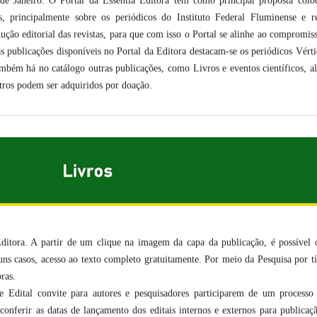
de Janeiro. O Portal da Essentia Editora tem como principal proposta colo
s, principalmente sobre os periódicos do Instituto Federal Fluminense e r
ução editorial das revistas, para que com isso o Portal se alinhe ao compromis
s publicações disponíveis no Portal da Editora destacam-se os periódicos Vérti
ém há no catálogo outras publicações, como Livros e eventos científicos, a
tros podem ser adquiridos por doação.
Editora. A partir de um clique na imagem da capa da publicação, é possível 
ns casos, acesso ao texto completo gratuitamente. Por meio da Pesquisa por tí
ras.
e Edital convite para autores e pesquisadores participarem de um processo
 conferir as datas de lançamento dos editais internos e externos para publicaç