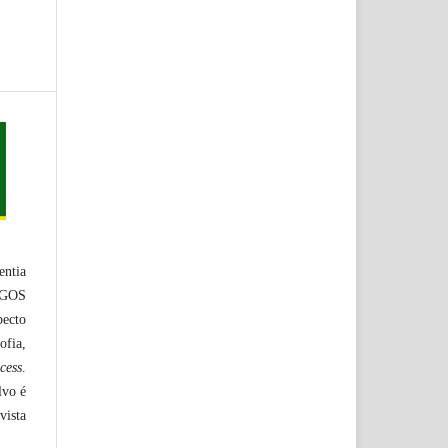
entia
TIGOS
ecto
ofia,
cess
.
lvo é
vista