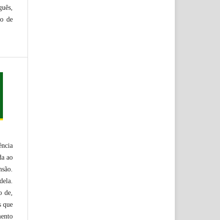
guês,
ão de
ência
da ao
nsão.
dela.
o de,
s que
mento