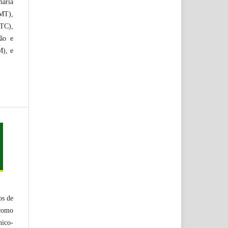
haria
CMT),
TC),
ão e
M), e
os de
 como
nico-