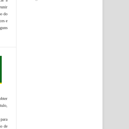
car à
eunir
so do
ces e
lguns
obter
tulo,
 para
ão de