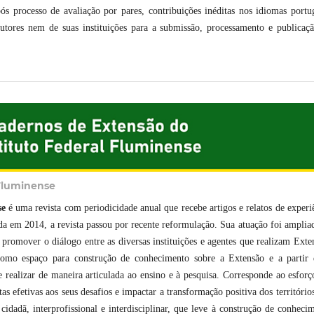
pós processo de avaliação por pares, contribuições inéditas nos idiomas portu
autores nem de suas instituições para a submissão, processamento e publicaç
 Fluminense
se
é uma revista com periodicidade anual que recebe artigos e relatos de experi
da em 2014, a revista passou por recente reformulação. Sua atuação foi amplia
 promover o diálogo entre as diversas instituições e agentes que realizam Exte
 como espaço para construção de conhecimento sobre a Extensão e a partir 
e realizar de maneira articulada ao ensino e à pesquisa. Corresponde ao esforç
 efetivas aos seus desafios e impactar a transformação positiva dos território
dadã, interprofissional e interdisciplinar, que leve à construção de conheci