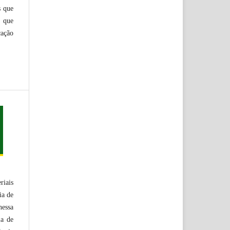
s que
 que
cação
riais
ia de
nessa
ia de