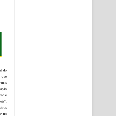
al do
, que
lemas
vação
tão e
eis”,
utros
te no