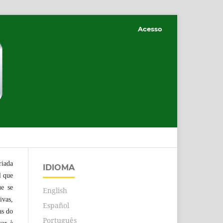
Acesso
riada
IDIOMA
l que
ue se
English
ivas,
Español
as do
Português