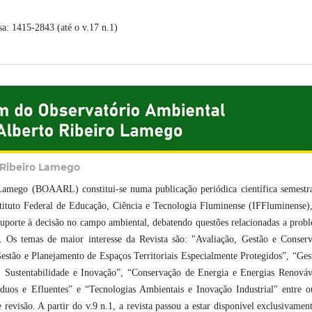
a: 1415-2843 (até o v.17 n.1)
 Ribeiro Lamego
Lamego (BOAARL) constitui-se numa publicação periódica científica semestr
ituto Federal de Educação, Ciência e Tecnologia Fluminense (IFFluminense)
 suporte à decisão no campo ambiental, debatendo questões relacionadas a prob
l. Os temas de maior interesse da Revista são: "Avaliação, Gestão e Conser
stão e Planejamento de Espaços Territoriais Especialmente Protegidos”, “Ges
 Sustentabilidade e Inovação”, “Conservação de Energia e Energias Renováv
uos e Efluentes” e “Tecnologias Ambientais e Inovação Industrial" entre o
visão. A partir do v.9 n.1, a revista passou a estar disponível exclusivamen