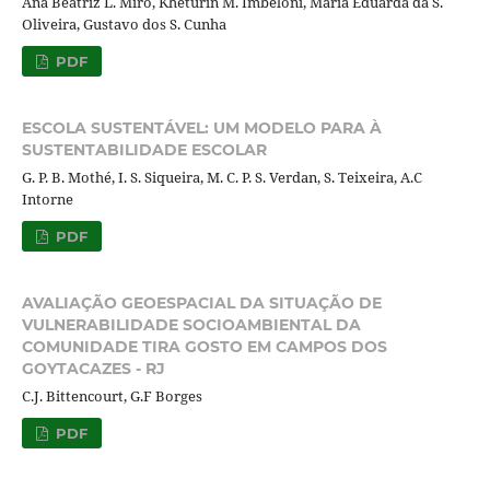
Ana Beatriz L. Miro, Kheturin M. Imbeloni, Maria Eduarda da S.
Oliveira, Gustavo dos S. Cunha
PDF
ESCOLA SUSTENTÁVEL: UM MODELO PARA À
SUSTENTABILIDADE ESCOLAR
G. P. B. Mothé, I. S. Siqueira, M. C. P. S. Verdan, S. Teixeira, A.C
Intorne
PDF
AVALIAÇÃO GEOESPACIAL DA SITUAÇÃO DE
VULNERABILIDADE SOCIOAMBIENTAL DA
COMUNIDADE TIRA GOSTO EM CAMPOS DOS
GOYTACAZES - RJ
C.J. Bittencourt, G.F Borges
PDF