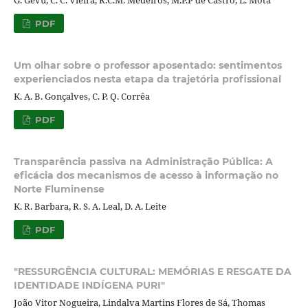
G. Gevu, C. C. Vieira, R.C.M. Medeiros, M.P.P de Castro, L. Mota
PDF
Um olhar sobre o professor aposentado: sentimentos
experienciados nesta etapa da trajetória profissional
K. A. B. Gonçalves, C. P. Q. Corrêa
PDF
Transparência passiva na Administração Pública: A
eficácia dos mecanismos de acesso à informação no
Norte Fluminense
K. R. Barbara, R. S. A. Leal, D. A. Leite
PDF
"RESSURGÊNCIA CULTURAL: MEMÓRIAS E RESGATE DA
IDENTIDADE INDÍGENA PURI"
João Vitor Nogueira, Lindalva Martins Flores de Sá, Thomas