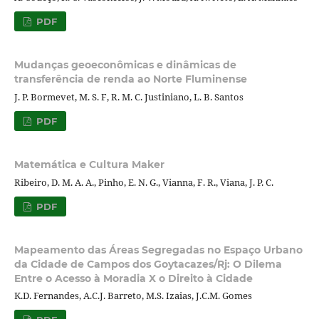
PDF
Mudanças geoeconômicas e dinâmicas de
transferência de renda ao Norte Fluminense
J. P. Bormevet, M. S. F, R. M. C. Justiniano, L. B. Santos
PDF
Matemática e Cultura Maker
Ribeiro, D. M. A. A., Pinho, E. N. G., Vianna, F. R., Viana, J. P. C.
PDF
Mapeamento das Áreas Segregadas no Espaço Urbano
da Cidade de Campos dos Goytacazes/Rj: O Dilema
Entre o Acesso à Moradia X o Direito à Cidade
K.D. Fernandes, A.C.J. Barreto, M.S. Izaias, J.C.M. Gomes