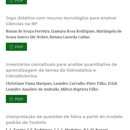
PDF
Jogo didático com recurso tecnológico para ensinar
Ciências na RP
Renan de Souza Ferreira, Izamara Rosa Rodrigues, Mariângela de
Sousa Santos Diz Nobre, Renata Lacerda Caldas
PDF
Inventários conceituais para análise quantitativa de
aprendizagem de temas da hidrostática e
hidrodinâmica
Christiane Viana Marques, Leandro Carvalho Pinto Filho, Erick
Leandro Anacleto de Andrade, Milton Baptista Filho
PDF
Interpretação de questões de física a partir do modelo
padrão de Toulmin
L.A. Xavier, C.F. Rodrigues, L.I. G. Medeiros, R.J. M. Bazani