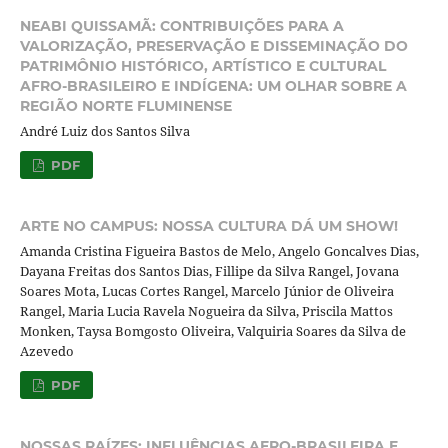
NEABI QUISSAMÃ: CONTRIBUIÇÕES PARA A
VALORIZAÇÃO, PRESERVAÇÃO E DISSEMINAÇÃO DO
PATRIMÔNIO HISTÓRICO, ARTÍSTICO E CULTURAL
AFRO-BRASILEIRO E INDÍGENA: UM OLHAR SOBRE A
REGIÃO NORTE FLUMINENSE
André Luiz dos Santos Silva
PDF
ARTE NO CAMPUS: NOSSA CULTURA DÁ UM SHOW!
Amanda Cristina Figueira Bastos de Melo, Angelo Goncalves Dias,
Dayana Freitas dos Santos Dias, Fillipe da Silva Rangel, Jovana
Soares Mota, Lucas Cortes Rangel, Marcelo Júnior de Oliveira
Rangel, Maria Lucia Ravela Nogueira da Silva, Priscila Mattos
Monken, Taysa Bomgosto Oliveira, Valquiria Soares da Silva de
Azevedo
PDF
NOSSAS RAÍZES: INFLUÊNCIAS AFRO-BRASILEIRA E