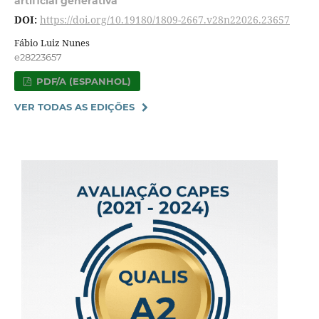
artificial generativa
DOI:
https://doi.org/10.19180/1809-2667.v28n22026.23657
Fábio Luiz Nunes
e28223657
PDF/A (ESPANHOL)
VER TODAS AS EDIÇÕES