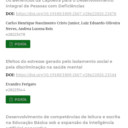
Os Benefícios da Capoeira para o Desenvolvimento
Integral de Pessoas com Deficiências
DOI:
https://doi.org/10.19180/1809-2667.v28n22026.23478
Carlos Henrique Nascimento Cristo Junior, Luiz Eduardo Oliveira
Neves, Andrea Lucena Reis
e28223478
PDF/A
Efeitos do estresse gerado pelo isolamento social e
pela discriminação na saúde mental
DOI:
https://doi.org/10.19180/1809-2667.v28n22026.23544
Evandro Ferigato
e28223544
PDF/A
Desenvolvimento de competências de leitura e escrita
na Educação Básica sob a expansão da inteligência