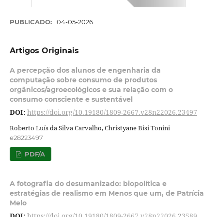
PUBLICADO:
04-05-2026
Artigos Originais
A percepção dos alunos de engenharia da
computação sobre consumo de produtos
orgânicos/agroecológicos e sua relação com o
consumo consciente e sustentável
DOI:
https://doi.org/10.19180/1809-2667.v28n22026.23497
Roberto Luís da Silva Carvalho, Christyane Bisi Tonini
e28223497
PDF/A
A fotografia do desumanizado: biopolítica e
estratégias de realismo em Menos que um, de Patrícia
Melo
DOI:
https://doi.org/10.19180/1809-2667.v28n22026.23589