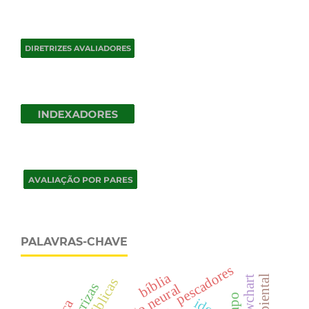
PALAVRAS-CHAVE
pescadores
bíblia
flowchart