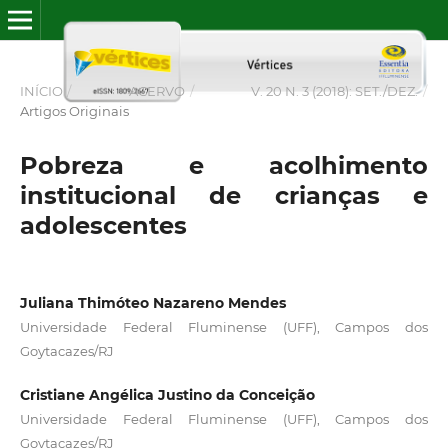
INÍCIO
/
ACERVO
/
V. 20 N. 3 (2018): SET./DEZ.
/
Artigos Originais
Pobreza e acolhimento
institucional de crianças e
adolescentes
Juliana Thimóteo Nazareno Mendes
Universidade Federal Fluminense (UFF), Campos dos
Goytacazes/RJ
Cristiane Angélica Justino da Conceição
Universidade Federal Fluminense (UFF), Campos dos
Goytacazes/RJ