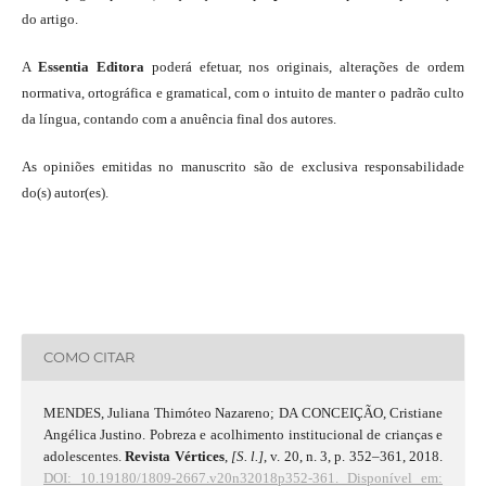
do artigo.
A
Essentia Editora
poderá efetuar, nos originais, alterações de ordem
normativa, ortográfica e gramatical, com o intuito de manter o padrão culto
da língua, contando com a anuência final dos autores.
As opiniões emitidas no manuscrito são de exclusiva responsabilidade
do(s) autor(es).
COMO CITAR
MENDES, Juliana Thimóteo Nazareno; DA CONCEIÇÃO, Cristiane
Angélica Justino. Pobreza e acolhimento institucional de crianças e
adolescentes.
Revista Vértices
,
[S. l.]
, v. 20, n. 3, p. 352–361, 2018.
DOI: 10.19180/1809-2667.v20n32018p352-361.
Disponível em: