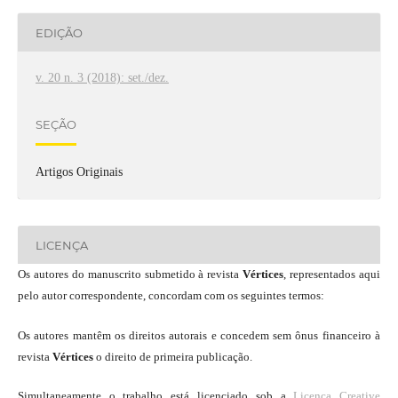
EDIÇÃO
v. 20 n. 3 (2018): set./dez.
SEÇÃO
Artigos Originais
LICENÇA
Os autores do manuscrito submetido à revista
Vértices
, representados aqui
pelo autor correspondente, concordam com os seguintes termos:
Os autores mantêm os direitos autorais e concedem sem ônus financeiro à
revista
Vértices
o direito de primeira publicação.
Simultaneamente o trabalho está licenciado sob a
Licença Creative