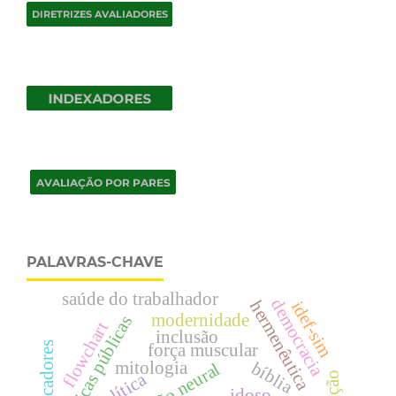
PALAVRAS-CHAVE
saúde do trabalhador
democracia
hermenêutica
idef-sim
modernidade
políticas públicas
flowchart
inclusão
pescadores
força muscular
mitologia
bíblia
política
idoso