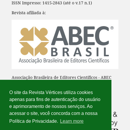
ISSN Impresso: 1415-2843 (até o v.17 n.1)
Revista afiliada à:
Associação Brasileira de Editores Científicos - ABEC
O site da Revista Vértices utiliza cookies
apenas para fins de autenticação do usuário
e aprimoramento de nossos serviços. Ao
acessar o site, você concorda com a nossa
Política de Privacidade.
Learn more