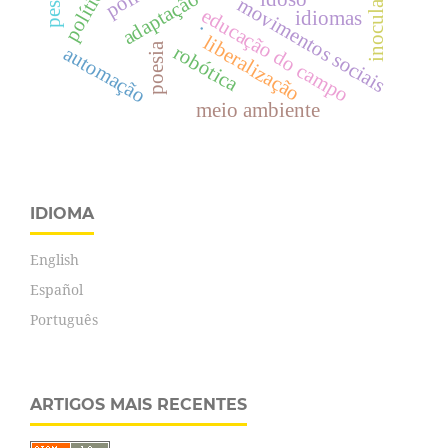
adaptação neural
inoculação
movimentos sociais
educação do campo
idiomas
.
liberalização
poesia
robótica
automação
meio ambiente
IDIOMA
English
Español
Português
ARTIGOS MAIS RECENTES