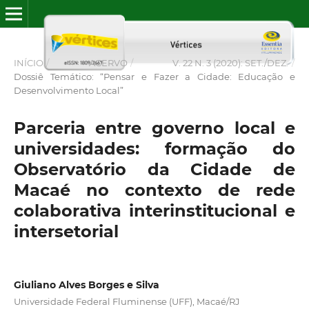
INÍCIO
/
ACERVO
/
V. 22 N. 3 (2020): SET./DEZ.
/
Dossiê Temático: “Pensar e Fazer a Cidade: Educação e
Desenvolvimento Local”
Parceria entre governo local e
universidades: formação do
Observatório da Cidade de
Macaé no contexto de rede
colaborativa interinstitucional e
intersetorial
Giuliano Alves Borges e Silva
Universidade Federal Fluminense (UFF), Macaé/RJ