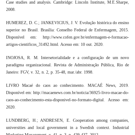
Case studies and analysis. Cambridge: Lincoln Institute, M.E.Sharpe,
2008.
HUMEREZ, D. C.; JANKEVICIUS, J. V. Evolução histórica do ensino
superior no Brasil. Brasília: Conselho Federal de Enfermagem, 2015.
Disponível em: http://www.cofen.gov.br/enfermagem-e-formacao-
artigos-cientificos_31492.html. Acesso em: 10 out. 2020.
INOJOSA, R. M. Intersetorialidade e a configuração de um novo
paradigma organizacional. Revista de Administração Pública, Rio de
Janeiro: FGV, v. 32, n. 2, p. 35-48, mar./abr. 1998.
LIVRO Macaé do caos ao conhecimento. MACAÉ News, 2019.
Disponível em: http://macaenews.com.br/noticia/36925-livro-macae-do-
caos-ao-conhecimento-esta-disponivel-no-formato-digital. Acesso em:
2020.
LUNDBERG, H.; ANDRESEN, E. Cooperation among companies,
universities and local government in a Swedish context. Industrial
Marketing Management, v. 41, n. 3, p. 429-437, 2012.