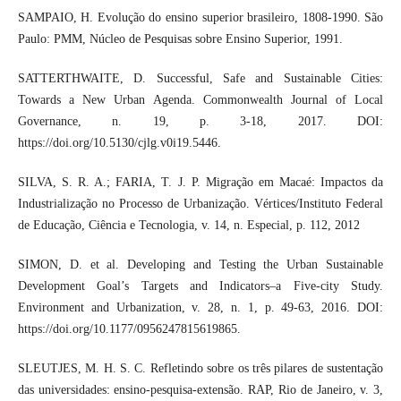
SAMPAIO, H. Evolução do ensino superior brasileiro, 1808-1990. São
Paulo: PMM, Núcleo de Pesquisas sobre Ensino Superior, 1991.
SATTERTHWAITE, D. Successful, Safe and Sustainable Cities:
Towards a New Urban Agenda. Commonwealth Journal of Local
Governance, n. 19, p. 3-18, 2017. DOI:
https://doi.org/10.5130/cjlg.v0i19.5446.
SILVA, S. R. A.; FARIA, T. J. P. Migração em Macaé: Impactos da
Industrialização no Processo de Urbanização. Vértices/Instituto Federal
de Educação, Ciência e Tecnologia, v. 14, n. Especial, p. 112, 2012
SIMON, D. et al. Developing and Testing the Urban Sustainable
Development Goal’s Targets and Indicators–a Five-city Study.
Environment and Urbanization, v. 28, n. 1, p. 49-63, 2016. DOI:
https://doi.org/10.1177/0956247815619865.
SLEUTJES, M. H. S. C. Refletindo sobre os três pilares de sustentação
das universidades: ensino-pesquisa-extensão. RAP, Rio de Janeiro, v. 3,