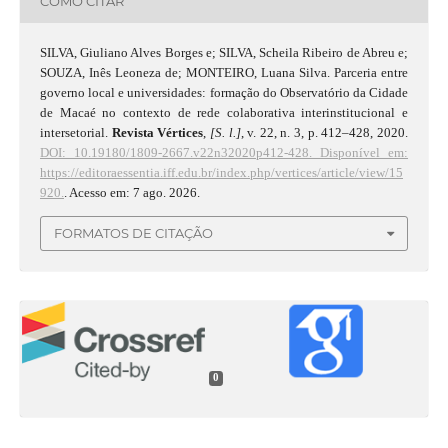
COMO CITAR
SILVA, Giuliano Alves Borges e; SILVA, Scheila Ribeiro de Abreu e;
SOUZA, Inês Leoneza de; MONTEIRO, Luana Silva. Parceria entre
governo local e universidades: formação do Observatório da Cidade
de Macaé no contexto de rede colaborativa interinstitucional e
intersetorial.
Revista Vértices
,
[S. l.]
, v. 22, n. 3, p. 412–428, 2020.
DOI: 10.19180/1809-2667.v22n32020p412-428.
Disponível em:
https://editoraessentia.iff.edu.br/index.php/vertices/article/view/15
920.
. Acesso em: 7 ago. 2026.
FORMATOS DE CITAÇÃO
0