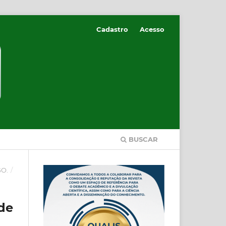
Cadastro
Acesso
BUSCAR
GO.
/
de