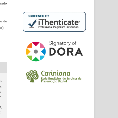
tando
ão de
s).
s
Os
o
o
o
]
,
: