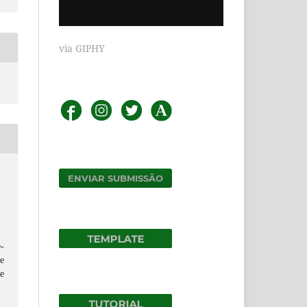
via GIPHY
ENVIAR SUBMISSÃO
-
e
e