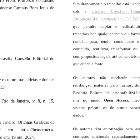
ro Preto. Professor do Ensino
Simultaneamente o trabalho está licen
uminense Campus Bom Jesus do
sob a
Licença Creative Com
.
Atribuição 4.0 Internacional (CC BY 
que permite copiar e redistribui
trabalhos por qualquer meio ou forma
também para, tendo como base o
conteúdo, reutilizar, transformar ou c
com propósitos legais, até comerciais, 
rasília: Conselho Editorial do
que citada a fonte.
Os autores não receberão nen
 cultura nas aldeias coloniais
retribuição material pelo manuscrit
013.
Essentia Editora irá disponibilizá-
line
no modo
Open Access
, med
 Rio de Janeiro, v. 8, n. 15,
sistema próprio ou de outros banc
dados.
 Janeiro: Oficinas Gráficas da
Os autores têm autorização para as
 em: https://hemeroteca-
contratos adicionais separadamente,
o em: 19 out. 2024.