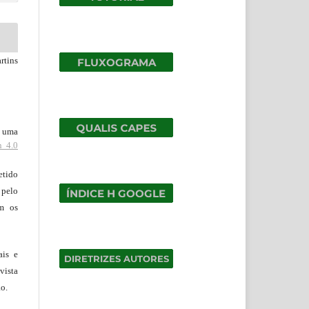
rtins
b uma
n 4.0
tido
 pelo
om os
ais e
vista
ão.