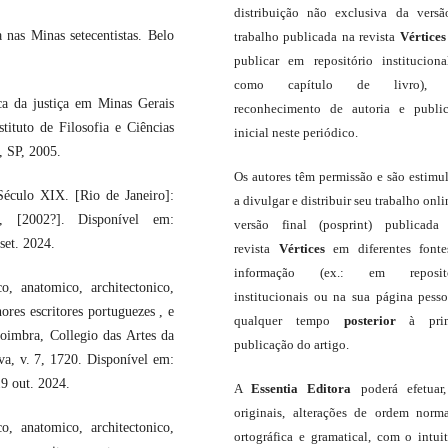
distribuição não exclusiva da vers
nas Minas setecentistas. Belo
trabalho publicada na revista
Vértices
publicar em repositório institucion
como capítulo de livro),
ca da justiça em Minas Gerais
reconhecimento de autoria e publi
ituto de Filosofia e Ciências
inicial neste periódico.
 SP, 2005.
Os autores têm permissão e são estimu
culo XIX. [Rio de Janeiro]:
a divulgar e distribuir seu trabalho onli
 [2002?]. Disponível em:
versão final (posprint) publicada
set. 2024.
revista
Vértices
em diferentes font
informação (ex.: em repositó
, anatomico, architectonico,
institucionais ou na sua página pesso
res escritores portuguezes , e
qualquer tempo
posterior
à prim
Coimbra, Collegio das Artes da
publicação do artigo.
va, v. 7, 1720. Disponível em:
19 out. 2024.
A
Essentia Editora
poderá efetuar
originais, alterações de ordem norma
, anatomico, architectonico,
ortográfica e gramatical, com o intui