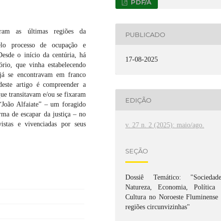
PDF/A
ram as últimas regiões da
PUBLICADO
elo processo de ocupação e
Desde o início da centúria, há
17-08-2025
rio, que vinha estabelecendo
 já se encontravam em franco
deste artigo é compreender a
ue transitavam e/ou se fixaram
EDIÇÃO
 “João Alfaiate” – um foragido
ma de escapar da justiça – no
istas e vivenciadas por seus
v. 27 n. 2 (2025): maio/ago.
SEÇÃO
Dossiê Temático: "Sociedade
Natureza, Economia, Política 
Cultura no Noroeste Fluminense 
regiões circunvizinhas"