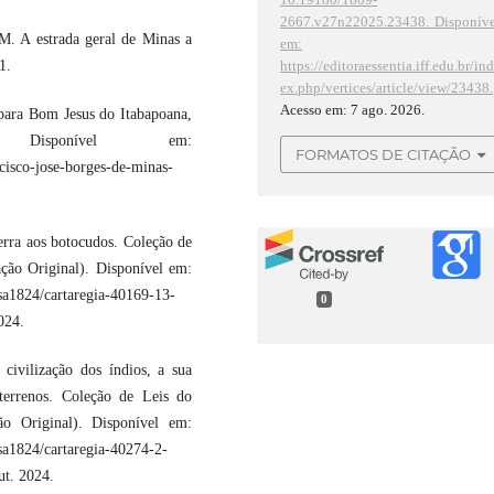
2667.v27n22025.23438.
Disponíve
 A estrada geral de Minas a
em:
https://editoraessentia.iff.edu.br/in
1.
ex.php/vertices/article/view/23438.
Acesso em: 7 ago. 2026.
ara Bom Jesus do Itabapoana,
sponível em:
FORMATOS DE CITAÇÃO
cisco-jose-borges-de-minas-
ra aos botocudos. Coleção de
ação Original). Disponível em:
esa1824/cartaregia-40169-13-
0
024.
vilização dos índios, a sua
 terrenos. Coleção de Leis do
o Original). Disponível em:
esa1824/cartaregia-40274-2-
t. 2024.