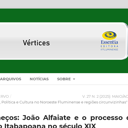
ARQUIVOS
NOTÍCIAS
SOBRE
ERVO
/
V. 27 N. 2 (2025): MAIO/A
Política e Cultura no Noroeste Fluminense e regiões circunvizinhas"
eços: João Alfaiate e o processo 
 Itabapoana no século XIX