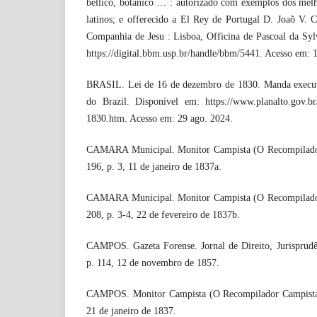
bellico, botanico … : autorizado com exemplos dos melho
latinos; e offerecido a El Rey de Portugal D. Joaõ V. 
Companhia de Jesu : Lisboa, Officina de Pascoal da Syl
https://digital.bbm.usp.br/handle/bbm/5441. Acesso em: 
BRASIL. Lei de 16 de dezembro de 1830. Manda executa
do Brazil. Disponível em: https://www.planalto.gov.br/
1830.htm. Acesso em: 29 ago. 2024.
CAMARA Municipal. Monitor Campista (O Recompilador
196, p. 3, 11 de janeiro de 1837a.
CAMARA Municipal. Monitor Campista (O Recompilador
208, p. 3-4, 22 de fevereiro de 1837b.
CAMPOS. Gazeta Forense. Jornal de Direito, Jurisprudên
p. 114, 12 de novembro de 1857.
CAMPOS. Monitor Campista (O Recompilador Campista),
21 de janeiro de 1837.