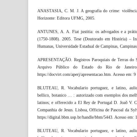
ANASTASIA, C. M. J. A geografia do crime: violência 
Horizonte: Editora UFMG, 2005.
ANTUNES, A. A. Fiat justitia: os advogados e a práti
(1750-1808). 2005. Tese (Doutorado em História) – Inst
Humanas, Universidade Estadual de Campinas, Campinas,
APRESENTAÇÃO. Registros Paroquiais de Terras do Sé
Arquivo Público do Estado do Rio de Janeiro,
https://docvirt.com/aperj/apresentacao.htm. Acesso em: 9 
BLUTEAU, R. Vocabulario portuguez, e latino, aulico
bellico, botanico … : autorizado com exemplos dos melho
latinos; e offerecido a El Rey de Portugal D. Joaõ V. 
Companhia de Jesus. Lisboa, Officina de Pascoal da Syl
https://digital.bbm.usp.br/handle/bbm/5443. Acesso em: 
BLUTEAU, R. Vocabulario portuguez, e latino, aulico