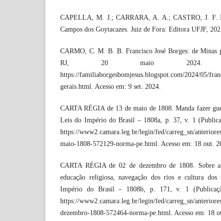
CAPELLA, M. J.; CARRARA, A. A.; CASTRO, J. F. M.
Campos dos Goytacazes. Juiz de Fora: Editora UFJF, 202
CARMO, C. M. B. B. Francisco José Borges: de Minas p
RJ, 20 maio 2024. Di
https://familiaborgesbomjesus.blogspot.com/2024/05/fran
gerais.html. Acesso em: 9 set. 2024.
CARTA RÉGIA de 13 de maio de 1808. Manda fazer guer
Leis do Império do Brasil – 1808a, p. 37, v. 1 (Public
https://www2.camara.leg.br/legin/fed/carreg_sn/anterior
maio-1808-572129-norma-pe.html. Acesso em: 18 out. 2
CARTA RÉGIA de 02 de dezembro de 1808. Sobre a ci
educação religiosa, navegação dos rios e cultura dos
Império do Brasil – 1808b, p. 171, v. 1 (Publicaçã
https://www2.camara.leg.br/legin/fed/carreg_sn/anterior
dezembro-1808-572464-norma-pe.html. Acesso em: 18 ou