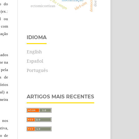
educação do campo
liberalização
idef-sim
ão do
ectomicorrizas
(ex.:
al ou
 com
cação
IDIOMA
English
lados
Español
ne na
 pela
Português
es de
rios
al) a
ARTIGOS MAIS RECENTES
eira
, nos
tiva,
to de