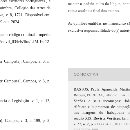
res escritores portuguezes , e
manter o padrão culto da língua, con
Coimbra, Collegio das Artes da
com a anuência final dos autores.
va, v. 8, 1721. Disponível em:
19 out. 2024.
As opiniões emitidas no manuscrito s
exclusiva responsabilidade do(s) autor(e
r o código criminal. Império
ccivil_03/leis/lim/LIM-16-12-
 Campista), Campos, v. 3, n.
COMO CITAR
 Campista), Campos, v. 3, n.
BASTOS, Paula Aparecida Martin
Borges; PEREIRA, Fabrício Luiz. 
Sertões e seus recomeços: Joã
cia e Legislação. v. 1, n. 13,
Alfaiate e o processo de ocupaçã
nas margens do Itabapoana n
século XIX.
Revista Vértices
,
[S. l.
 Campos, v. 3, n. 199, p. 2,
v. 27, n. 2, p. e27223438, 2025.
DOI
10.19180/1809-