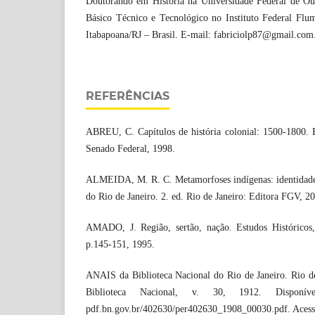
Doutorando em História na Universidade Federal de Ou
Básico Técnico e Tecnológico no Instituto Federal Fl
Itabapoana/RJ – Brasil. E-mail: fabriciolp87@gmail.com
REFERÊNCIAS
ABREU, C. Capítulos de história colonial: 1500-1800. B
Senado Federal, 1998.
ALMEIDA, M. R. C. Metamorfoses indígenas: identidade e
do Rio de Janeiro. 2. ed. Rio de Janeiro: Editora FGV, 2
AMADO, J. Região, sertão, nação. Estudos Históricos,
p.145-151, 1995.
ANAIS da Biblioteca Nacional do Rio de Janeiro. Rio de
Biblioteca Nacional, v. 30, 1912. Disponível
pdf.bn.gov.br/402630/per402630_1908_00030.pdf. Acess