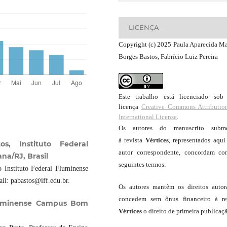
LICENÇA
Copyright (c) 2025 Paula Aparecida Ma
Borges Bastos, Fabrício Luiz Pereira
Este trabalho está licenciado so
licença
Creative Commons Attributio
International License
.
Os autores do manuscrito subme
à revista
Vértices
, representados aqui
s, Instituto Federal
autor correspondente, concordam c
a/RJ, Brasil
seguintes termos:
 Instituto Federal Fluminense
il: pabastos@iff.edu.br.
Os autores mantêm os direitos autor
concedem sem ônus financeiro à re
 Fluminense Campus Bom
Vértices
o direito de primeira publicaç