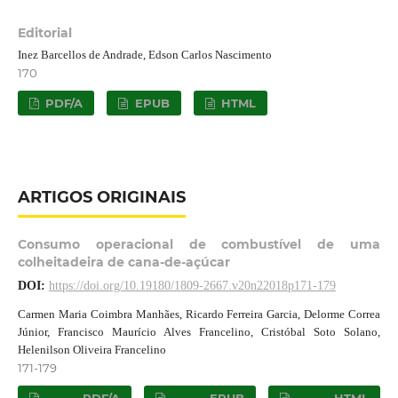
Editorial
Inez Barcellos de Andrade, Edson Carlos Nascimento
170
PDF/A
EPUB
HTML
ARTIGOS ORIGINAIS
Consumo operacional de combustível de uma
colheitadeira de cana-de-açúcar
DOI:
https://doi.org/10.19180/1809-2667.v20n22018p171-179
Carmen Maria Coimbra Manhães, Ricardo Ferreira Garcia, Delorme Correa
Júnior, Francisco Maurício Alves Francelino, Cristóbal Soto Solano,
Helenilson Oliveira Francelino
171-179
PDF/A
EPUB
HTML