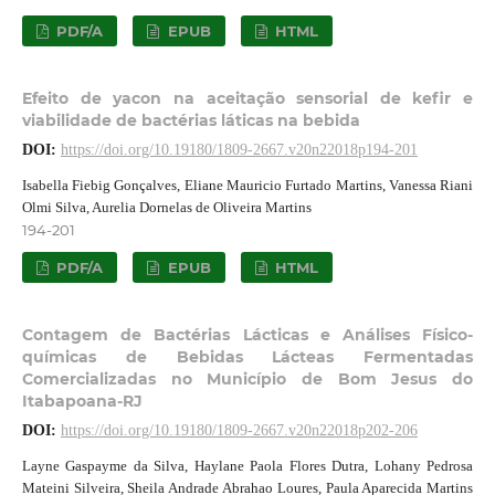
PDF/A
EPUB
HTML
Efeito de yacon na aceitação sensorial de kefir e
viabilidade de bactérias láticas na bebida
DOI:
https://doi.org/10.19180/1809-2667.v20n22018p194-201
Isabella Fiebig Gonçalves, Eliane Mauricio Furtado Martins, Vanessa Riani
Olmi Silva, Aurelia Dornelas de Oliveira Martins
194-201
PDF/A
EPUB
HTML
Contagem de Bactérias Lácticas e Análises Físico-
químicas de Bebidas Lácteas Fermentadas
Comercializadas no Município de Bom Jesus do
Itabapoana-RJ
DOI:
https://doi.org/10.19180/1809-2667.v20n22018p202-206
Layne Gaspayme da Silva, Haylane Paola Flores Dutra, Lohany Pedrosa
Mateini Silveira, Sheila Andrade Abrahao Loures, Paula Aparecida Martins