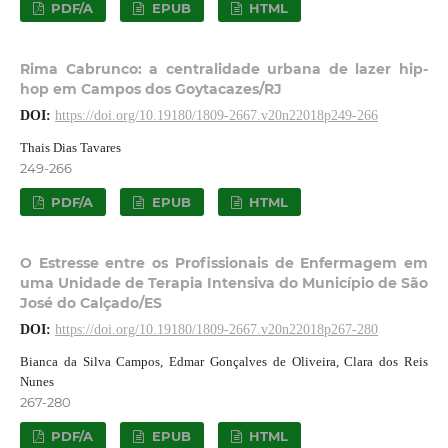
PDF/A
EPUB
HTML
Rima Cabrunco: a centralidade urbana de lazer hip-
hop em Campos dos Goytacazes/RJ
DOI:
https://doi.org/10.19180/1809-2667.v20n22018p249-266
Thais Dias Tavares
249-266
PDF/A
EPUB
HTML
O Estresse entre os Profissionais de Enfermagem em
uma Unidade de Terapia Intensiva do Município de São
José do Calçado/ES
DOI:
https://doi.org/10.19180/1809-2667.v20n22018p267-280
Bianca da Silva Campos, Edmar Gonçalves de Oliveira, Clara dos Reis
Nunes
267-280
PDF/A
EPUB
HTML