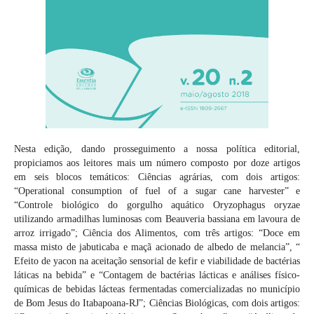
Nesta edição, dando prosseguimento a nossa política editorial,
propiciamos aos leitores mais um número composto por doze artigos
em seis blocos temáticos: Ciências agrárias, com dois artigos:
“Operational consumption of fuel of a sugar cane harvester” e
“Controle biológico do gorgulho aquático Oryzophagus oryzae
utilizando armadilhas luminosas com Beauveria bassiana em lavoura de
arroz irrigado”; Ciência dos Alimentos, com três artigos: “Doce em
massa misto de jabuticaba e maçã acionado de albedo de melancia”, “
Efeito de yacon na aceitação sensorial de kefir e viabilidade de bactérias
láticas na bebida” e “Contagem de bactérias lácticas e análises físico-
químicas de bebidas lácteas fermentadas comercializadas no município
de Bom Jesus do Itabapoana-RJ”; Ciências Biológicas, com dois artigos: