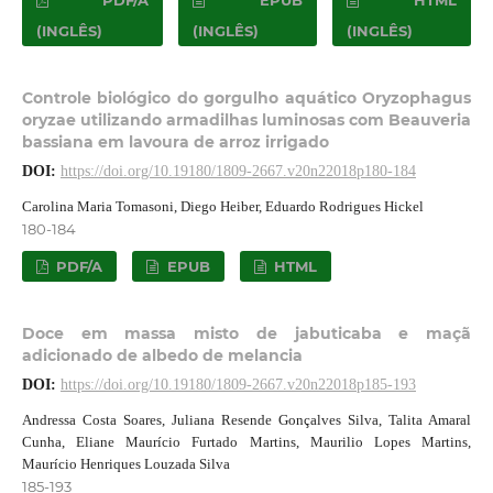
(INGLÊS)
(INGLÊS)
(INGLÊS)
Controle biológico do gorgulho aquático Oryzophagus
oryzae utilizando armadilhas luminosas com Beauveria
bassiana em lavoura de arroz irrigado
DOI:
https://doi.org/10.19180/1809-2667.v20n22018p180-184
Carolina Maria Tomasoni, Diego Heiber, Eduardo Rodrigues Hickel
180-184
PDF/A
EPUB
HTML
Doce em massa misto de jabuticaba e maçã
adicionado de albedo de melancia
DOI:
https://doi.org/10.19180/1809-2667.v20n22018p185-193
Andressa Costa Soares, Juliana Resende Gonçalves Silva, Talita Amaral
Cunha, Eliane Maurício Furtado Martins, Maurilio Lopes Martins,
Maurício Henriques Louzada Silva
185-193