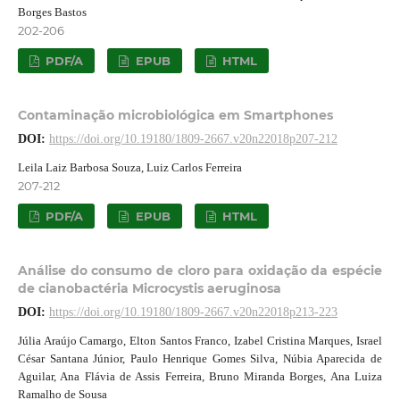
Borges Bastos
202-206
PDF/A
EPUB
HTML
Contaminação microbiológica em Smartphones
DOI:
https://doi.org/10.19180/1809-2667.v20n22018p207-212
Leila Laiz Barbosa Souza, Luiz Carlos Ferreira
207-212
PDF/A
EPUB
HTML
Análise do consumo de cloro para oxidação da espécie
de cianobactéria Microcystis aeruginosa
DOI:
https://doi.org/10.19180/1809-2667.v20n22018p213-223
Júlia Araújo Camargo, Elton Santos Franco, Izabel Cristina Marques, Israel
César Santana Júnior, Paulo Henrique Gomes Silva, Núbia Aparecida de
Aguilar, Ana Flávia de Assis Ferreira, Bruno Miranda Borges, Ana Luiza
Ramalho de Sousa