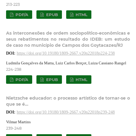
213-223
PDF/A
EPUB
HTML
As interconexões de ordem sociopolítico-econômicas e
seus rebatimentos no resultado do IDEB: um estudo
de caso no município de Campos dos Goytacazes/RJ
DOI:
https://doi.org/10.19180/1809-2667.v20n22018p224-238
Ludmila Gonçalves da Matta, Luiz Carlos Berçot, Luiza Cassiano Rangel
224-238
PDF/A
EPUB
HTML
Nietzsche educador: o processo artístico de tornar-se o
que se é…
DOI:
https://doi.org/10.19180/1809-2667.v20n22018p239-248
Vilmar Martins
239-248