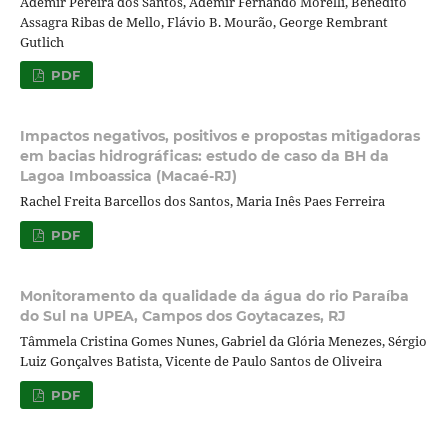
Ademir Pereira dos Santos, Ademir Fernando Morelli, Benedito
Assagra Ribas de Mello, Flávio B. Mourão, George Rembrant
Gutlich
PDF
Impactos negativos, positivos e propostas mitigadoras
em bacias hidrográficas: estudo de caso da BH da
Lagoa Imboassica (Macaé-RJ)
Rachel Freita Barcellos dos Santos, Maria Inês Paes Ferreira
PDF
Monitoramento da qualidade da água do rio Paraíba
do Sul na UPEA, Campos dos Goytacazes, RJ
Tâmmela Cristina Gomes Nunes, Gabriel da Glória Menezes, Sérgio
Luiz Gonçalves Batista, Vicente de Paulo Santos de Oliveira
PDF