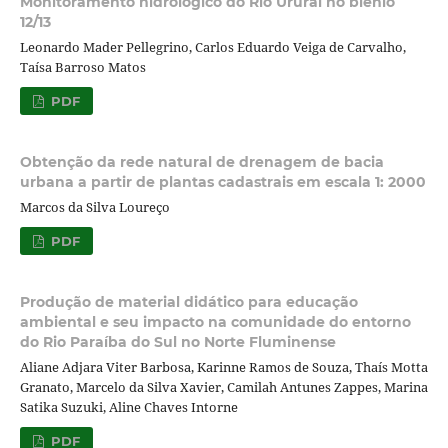
Monitoramento hidrológico do Rio Ururaí no biênio
12/13
Leonardo Mader Pellegrino, Carlos Eduardo Veiga de Carvalho,
Taísa Barroso Matos
PDF
Obtenção da rede natural de drenagem de bacia
urbana a partir de plantas cadastrais em escala 1: 2000
Marcos da Silva Loureço
PDF
Produção de material didático para educação
ambiental e seu impacto na comunidade do entorno
do Rio Paraíba do Sul no Norte Fluminense
Aliane Adjara Viter Barbosa, Karinne Ramos de Souza, Thaís Motta
Granato, Marcelo da Silva Xavier, Camilah Antunes Zappes, Marina
Satika Suzuki, Aline Chaves Intorne
PDF