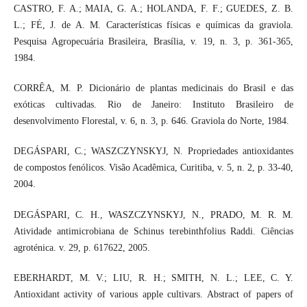
CASTRO, F. A.; MAIA, G. A.; HOLANDA, F. F.; GUEDES, Z. B.
L.; FÉ, J. de A. M. Características físicas e químicas da graviola.
Pesquisa Agropecuária Brasileira, Brasília, v. 19, n. 3, p. 361-365,
1984.
CORRÊA, M. P. Dicionário de plantas medicinais do Brasil e das
exóticas cultivadas. Rio de Janeiro: Instituto Brasileiro de
desenvolvimento Florestal, v. 6, n. 3, p. 646. Graviola do Norte, 1984.
DEGÁSPARI, C.; WASZCZYNSKYJ, N. Propriedades antioxidantes
de compostos fenólicos. Visão Acadêmica, Curitiba, v. 5, n. 2, p. 33-40,
2004.
DEGÁSPARI, C. H., WASZCZYNSKYJ, N., PRADO, M. R. M.
Atividade antimicrobiana de Schinus terebinthfolius Raddi. Ciências
agroténica. v. 29, p. 617622, 2005.
EBERHARDT, M. V.; LIU, R. H.; SMITH, N. L.; LEE, C. Y.
Antioxidant activity of various apple cultivars. Abstract of papers of