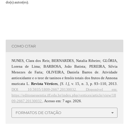
do(s) autor(es).
COMO CITAR
NUNES, Clara dos Reis; BERNARDES, Natalia Ribeiro; GLÓRIA,
Lorena de Lima; BARBOSA, João Batista; PEREIRA, Silvia
Menezes de Faria; OLIVEIRA, Daniela Barros de. Atividade
antioxidante e o teor de taninos e fenóis totais dos frutos de Annona
muricata L.
Revista Vértices
,
[S. l.]
, v. 15, n. 3, p. 93–110, 2013.
DOI: 10.5935/1809-2667.20130032.
Disponível em:
https://editoraessentia.iff.edu.br/index.php/vertices/article/view/18
09-2667.20130032.
. Acesso em: 7 ago. 2026.
FORMATOS DE CITAÇÃO