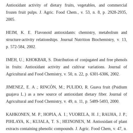
Antioxidant activity of dietary fruits, vegetables, and commercial
frozen fruit pulps. J. Agric. Food Chem., v. 53, n. 8, p. 2928-2935,
2005.
HEIM, K. E. Flavonoid antioxidants: chemistry, metabolism and
structure-activity relationships. Journal Nutrition Biochemistry, v. 13,
p. 572-584, 2002.
IMEH, U.; KHOKBAR, S. Distribution of conjugated and free phenols
in fruits: Antioxidant activity and cultivar variations. Journal of
Agricultural and Food Chemistry, v. 50, n. 22, p. 6301-6306, 2002.
JIMENEZ, E. A .; RINCÓN, M.; PULIDO, R. Guava fruit (Psidium
guajava L.) as a new source of antioxidant dietary fiber. Journal of
Agricultural and Food Chemistry, v. 49, n. 11, p. 5489-5493, 2000.
KAHKONEN, M. P.; HOPIA, A. I.; VUORELA, H. J.; RAUHA, J. P.;
PIHLAYA, K.; KUJALA, T. S.; HEINONEN, M. Antioxidant of plant
extracts containing phenolic compounds. J. Agric. Food Chem, v. 47, n.