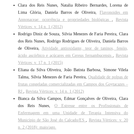
Clara dos Reis Nunes, Natalia Ribeiro Bernardes, Lorena de
Lima Glória, Daniela Barros de Oliveira,
Flavonoides em
Annonaceae: ocorrência e propriedades biológicas
,
Revista
Vértices: v. 14 n. 1 (2012)
Rodrigo Diniz de Souza, Silvia Menezes de Faria Pereira, Clara
dos Reis Nunes, Rodrigo Rodrigues de Oliveira, Daniela Barros
de Oliveira,
Atividade antioxidante, teor de taninos, fenóis,
ácido ascórbico e açúcares em Cereus fernambucensis
,
Revista
Vértices: v. 17 n. 1 (2015)
Eliana da Silva Oliveira, João Batista Barbosa, Simone Vilela
Talma, Sílvia Menezes de Faria Pereira,
Qualidade de polpas de
frutas congeladas comercializadas em Campos dos Goytacazes –
RJ
,
Revista Vértices: v. 14 n. 1 (2012)
Bianca da Silva Campos, Edmar Gonçalves de Oliveira, Clara
dos Reis Nunes,
O Estresse entre os Profissionais de
Enfermagem em uma Unidade de Terapia Intensiva do
Município de São José do Calçado/ES
,
Revista Vértices: v. 20
n. 2 (2018): maio/ago.