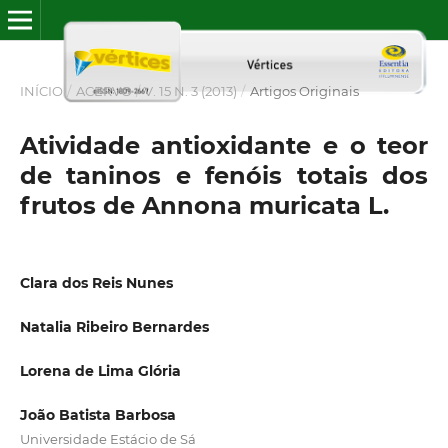
INÍCIO
/
ACERVO
/
V. 15 N. 3 (2013)
/
Artigos Originais
Atividade antioxidante e o teor
de taninos e fenóis totais dos
frutos de Annona muricata L.
Clara dos Reis Nunes
Natalia Ribeiro Bernardes
Lorena de Lima Glória
João Batista Barbosa
Universidade Estácio de Sá