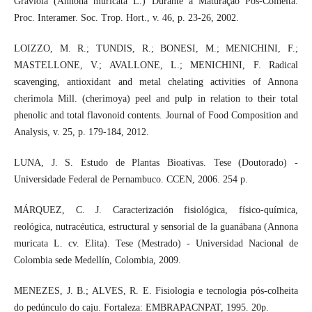
Graviola (Annona muricata L.) Durante a Maturação Pós-Colheita.
Proc. Interamer. Soc. Trop. Hort., v. 46, p. 23-26, 2002.
LOIZZO, M. R.; TUNDIS, R.; BONESI, M.; MENICHINI, F.;
MASTELLONE, V.; AVALLONE, L.; MENICHINI, F. Radical
scavenging, antioxidant and metal chelating activities of Annona
cherimola Mill. (cherimoya) peel and pulp in relation to their total
phenolic and total flavonoid contents. Journal of Food Composition and
Analysis, v. 25, p. 179-184, 2012.
LUNA, J. S. Estudo de Plantas Bioativas. Tese (Doutorado) -
Universidade Federal de Pernambuco. CCEN, 2006. 254 p.
MÁRQUEZ, C. J. Caracterización fisiológica, físico-química,
reológica, nutracéutica, estructural y sensorial de la guanábana (Annona
muricata L. cv. Elita). Tese (Mestrado) - Universidad Nacional de
Colombia sede Medellín, Colombia, 2009.
MENEZES, J. B.; ALVES, R. E. Fisiologia e tecnologia pós-colheita
do pedúnculo do caju. Fortaleza: EMBRAPACNPAT, 1995. 20p.