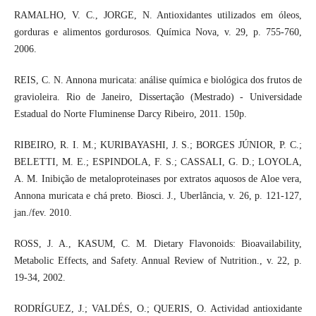
RAMALHO, V. C., JORGE, N. Antioxidantes utilizados em óleos,
gorduras e alimentos gordurosos. Química Nova, v. 29, p. 755-760,
2006.
REIS, C. N. Annona muricata: análise química e biológica dos frutos de
gravioleira. Rio de Janeiro, Dissertação (Mestrado) - Universidade
Estadual do Norte Fluminense Darcy Ribeiro, 2011. 150p.
RIBEIRO, R. I. M.; KURIBAYASHI, J. S.; BORGES JÚNIOR, P. C.;
BELETTI, M. E.; ESPINDOLA, F. S.; CASSALI, G. D.; LOYOLA,
A. M. Inibição de metaloproteinases por extratos aquosos de Aloe vera,
Annona muricata e chá preto. Biosci. J., Uberlância, v. 26, p. 121-127,
jan./fev. 2010.
ROSS, J. A., KASUM, C. M. Dietary Flavonoids: Bioavailability,
Metabolic Effects, and Safety. Annual Review of Nutrition., v. 22, p.
19-34, 2002.
RODRÍGUEZ, J.; VALDÉS, O.; QUERIS, O. Actividad antioxidante