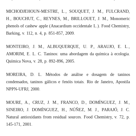
MICHODJEHOUN-MESTRE, L., SOUQUET, J. M., FULCRAND,
H., BOUCHUT, C., REYNES, M., BRILLOUET, J. M., Monomeric
phenols of cashew apple (Anacardium occidentale L.). Food Chemistry,
Barking, v. 112, n. 4, p. 851-857, 2009.
MONTEIRO, J. M., ALBUQUERQUE, U. P., ARAUJO, E. L.,
AMORIM, E. L. C. Taninos: uma abordagem da química à ecologia.
Química Nova, v. 28, p. 892-896, 2005.
MOREIRA, D. L. Métodos de análise e dosagem de taninos
condensados, taninos gálicos e fenóis totais. Rio de Janeiro, Apostila
NPPN-UFRJ, 2000.
MOURE, A., CRUZ, J. M., FRANCO, D., DOMÍNGUEZ, J. M.,
SINEIRO, J. DOMÍNGUEZ, H., NÚÑEZ, M. J., PARAJÓ, J. C.
Natural antioxidants from residual sources. Food Chemistry, v. 72, p.
145-171, 2001.