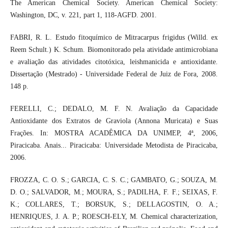
The American Chemical Society. American Chemical Society:
Washington, DC, v. 221, part 1, 118-AGFD. 2001.
FABRI, R. L. Estudo fitoquímico de Mitracarpus frigidus (Willd. ex
Reem Schult.) K. Schum. Biomonitorado pela atividade antimicrobiana
e avaliação das atividades citotóxica, leishmanicida e antioxidante.
Dissertação (Mestrado) - Universidade Federal de Juiz de Fora, 2008.
148 p.
FERELLI, C.; DEDALO, M. F. N. Avaliação da Capacidade
Antioxidante dos Extratos de Graviola (Annona Muricata) e Suas
Frações. In: MOSTRA ACADÊMICA DA UNIMEP, 4ª, 2006,
Piracicaba. Anais... Piracicaba: Universidade Metodista de Piracicaba,
2006.
FROZZA, C. O. S.; GARCIA, C. S. C.; GAMBATO, G.; SOUZA, M.
D. O.; SALVADOR, M.; MOURA, S.; PADILHA, F. F.; SEIXAS, F.
K.; COLLARES, T.; BORSUK, S.; DELLAGOSTIN, O. A.;
HENRIQUES, J. A. P.; ROESCH-ELY, M. Chemical characterization,