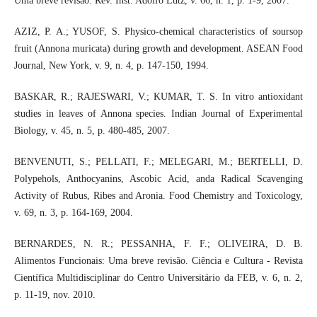
Uma breve revisão. Rev. Inst. Adolfo Lutz, v. 66, n. 1, p. 1-9, 2007.
AZIZ, P. A.; YUSOF, S. Physico-chemical characteristics of soursop
fruit (Annona muricata) during growth and development. ASEAN Food
Journal, New York, v. 9, n. 4, p. 147-150, 1994.
BASKAR, R.; RAJESWARI, V.; KUMAR, T. S. In vitro antioxidant
studies in leaves of Annona species. Indian Journal of Experimental
Biology, v. 45, n. 5, p. 480-485, 2007.
BENVENUTI, S.; PELLATI, F.; MELEGARI, M.; BERTELLI, D.
Polypehols, Anthocyanins, Ascobic Acid, anda Radical Scavenging
Activity of Rubus, Ribes and Aronia. Food Chemistry and Toxicology,
v. 69, n. 3, p. 164-169, 2004.
BERNARDES, N. R.; PESSANHA, F. F.; OLIVEIRA, D. B.
Alimentos Funcionais: Uma breve revisão. Ciência e Cultura - Revista
Científica Multidisciplinar do Centro Universitário da FEB, v. 6, n. 2,
p. 11-19, nov. 2010.