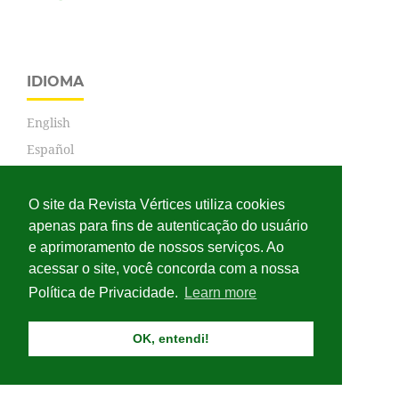
IDIOMA
English
Español
Português
O site da Revista Vértices utiliza cookies
apenas para fins de autenticação do usuário
e aprimoramento de nossos serviços. Ao
ARTIGOS MAIS RECENTES
acessar o site, você concorda com a nossa
Política de Privacidade.
Learn more
OK, entendi!