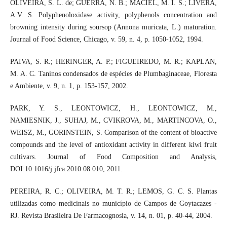
OLIVEIRA, S. L. de; GUERRA, N. B.; MACIEL, M. I. S.; LIVERA,
A.V. S. Polyphenoloxidase activity, polyphenols concentration and
browning intensity during soursop (Annona muricata, L.) maturation.
Journal of Food Science, Chicago, v. 59, n. 4, p. 1050-1052, 1994.
PAIVA, S. R.; HERINGER, A. P.; FIGUEIREDO, M. R.; KAPLAN,
M. A. C. Taninos condensados de espécies de Plumbaginaceae, Floresta
e Ambiente, v. 9, n. 1, p. 153-157, 2002.
PARK, Y. S., LEONTOWICZ, H., LEONTOWICZ, M.,
NAMIESNIK, J., SUHAJ, M., CVIKROVA, M., MARTINCOVA, O.,
WEISZ, M., GORINSTEIN, S. Comparison of the content of bioactive
compounds and the level of antioxidant activity in different kiwi fruit
cultivars. Journal of Food Composition and Analysis,
DOI:10.1016/j.jfca.2010.08.010, 2011.
PEREIRA, R. C.; OLIVEIRA, M. T. R.; LEMOS, G. C. S. Plantas
utilizadas como medicinais no município de Campos de Goytacazes -
RJ. Revista Brasileira De Farmacognosia, v. 14, n. 01, p. 40-44, 2004.