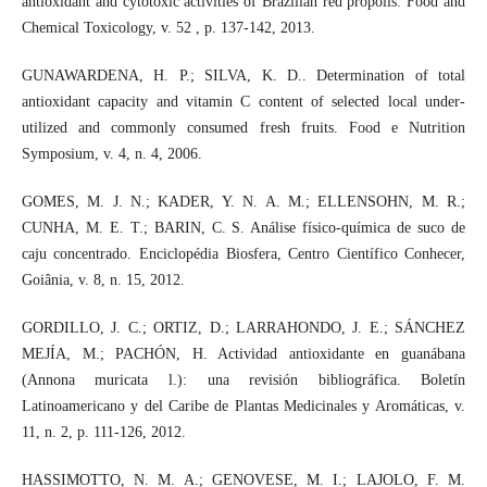
antioxidant and cytotoxic activities of Brazilian red própolis. Food and
Chemical Toxicology, v. 52 , p. 137-142, 2013.
GUNAWARDENA, H. P.; SILVA, K. D.. Determination of total
antioxidant capacity and vitamin C content of selected local under-
utilized and commonly consumed fresh fruits. Food e Nutrition
Symposium, v. 4, n. 4, 2006.
GOMES, M. J. N.; KADER, Y. N. A. M.; ELLENSOHN, M. R.;
CUNHA, M. E. T.; BARIN, C. S. Análise físico-química de suco de
caju concentrado. Enciclopédia Biosfera, Centro Científico Conhecer,
Goiânia, v. 8, n. 15, 2012.
GORDILLO, J. C.; ORTIZ, D.; LARRAHONDO, J. E.; SÁNCHEZ
MEJÍA, M.; PACHÓN, H. Actividad antioxidante en guanábana
(Annona muricata l.): una revisión bibliográfica. Boletín
Latinoamericano y del Caribe de Plantas Medicinales y Aromáticas, v.
11, n. 2, p. 111-126, 2012.
HASSIMOTTO, N. M. A.; GENOVESE, M. I.; LAJOLO, F. M.