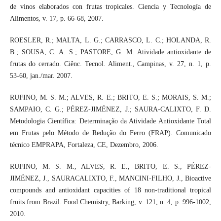
de vinos elaborados con frutas tropicales. Ciencia y Tecnología de
Alimentos, v. 17, p. 66-68, 2007.
ROESLER, R.; MALTA, L. G.; CARRASCO, L. C.; HOLANDA, R.
B.; SOUSA, C. A. S.; PASTORE, G. M. Atividade antioxidante de
frutas do cerrado. Ciênc. Tecnol. Aliment., Campinas, v. 27, n. 1, p.
53-60, jan./mar. 2007.
RUFINO, M. S. M.; ALVES, R. E.; BRITO, E. S.; MORAIS, S. M.;
SAMPAIO, C. G.; PÉREZ-JIMÉNEZ, J.; SAURA-CALIXTO, F. D.
Metodologia Científica: Determinação da Atividade Antioxidante Total
em Frutas pelo Método de Redução do Ferro (FRAP). Comunicado
técnico EMPRAPA, Fortaleza, CE, Dezembro, 2006.
RUFINO, M. S. M., ALVES, R. E., BRITO, E. S., PÉREZ-
JIMÉNEZ, J., SAURACALIXTO, F., MANCINI-FILHO, J., Bioactive
compounds and antioxidant capacities of 18 non-traditional tropical
fruits from Brazil. Food Chemistry, Barking, v. 121, n. 4, p. 996-1002,
2010.