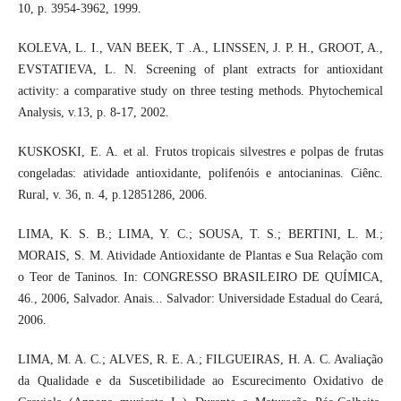
10, p. 3954-3962, 1999.
KOLEVA, L. I., VAN BEEK, T .A., LINSSEN, J. P. H., GROOT, A.,
EVSTATIEVA, L. N. Screening of plant extracts for antioxidant
activity: a comparative study on three testing methods. Phytochemical
Analysis, v.13, p. 8-17, 2002.
KUSKOSKI, E. A. et al. Frutos tropicais silvestres e polpas de frutas
congeladas: atividade antioxidante, polifenóis e antocianinas. Ciênc.
Rural, v. 36, n. 4, p.12851286, 2006.
LIMA, K. S. B.; LIMA, Y. C.; SOUSA, T. S.; BERTINI, L. M.;
MORAIS, S. M. Atividade Antioxidante de Plantas e Sua Relação com
o Teor de Taninos. In: CONGRESSO BRASILEIRO DE QUÍMICA,
46., 2006, Salvador. Anais... Salvador: Universidade Estadual do Ceará,
2006.
LIMA, M. A. C.; ALVES, R. E. A.; FILGUEIRAS, H. A. C. Avaliação
da Qualidade e da Suscetibilidade ao Escurecimento Oxidativo de