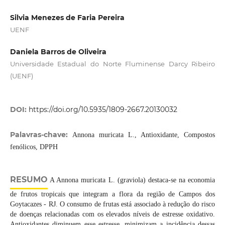
Silvia Menezes de Faria Pereira
UENF
Daniela Barros de Oliveira
Universidade Estadual do Norte Fluminense Darcy Ribeiro
(UENF)
DOI:
https://doi.org/10.5935/1809-2667.20130032
Palavras-chave:
Annona muricata L., Antioxidante, Compostos
fenólicos, DPPH
RESUMO
A Annona muricata L. (graviola) destaca-se na economia
de frutos tropicais que integram a flora da região de Campos dos
Goytacazes - RJ. O consumo de frutas está associado à redução do risco
de doenças relacionadas com os elevados níveis de estresse oxidativo.
Antioxidantes diminuem esse estresse, minimizam a incidência dessas