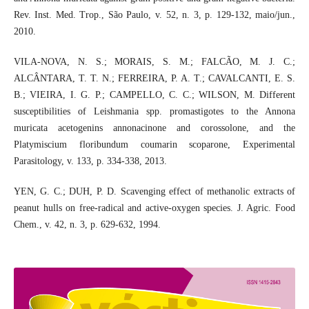
Rev. Inst. Med. Trop., São Paulo, v. 52, n. 3, p. 129-132, maio/jun.,
2010.
VILA-NOVA, N. S.; MORAIS, S. M.; FALCÃO, M. J. C.;
ALCÂNTARA, T. T. N.; FERREIRA, P. A. T.; CAVALCANTI, E. S.
B.; VIEIRA, I. G. P.; CAMPELLO, C. C.; WILSON, M. Different
susceptibilities of Leishmania spp. promastigotes to the Annona
muricata acetogenins annonacinone and corossolone, and the
Platymiscium floribundum coumarin scoparone, Experimental
Parasitology, v. 133, p. 334-338, 2013.
YEN, G. C.; DUH, P. D. Scavenging effect of methanolic extracts of
peanut hulls on free-radical and active-oxygen species. J. Agric. Food
Chem., v. 42, n. 3, p. 629-632, 1994.