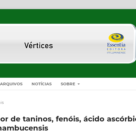
ARQUIVOS
NOTÍCIAS
SOBRE
is
or de taninos, fenóis, ácido ascórb
rnambucensis