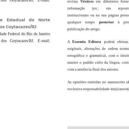
os Goytacazes/RJ. E-mail:
revista
Vértices
em diferentes font
informação (ex.: em repositó
institucionais ou na sua página pesso
ade Estadual do Norte
qualquer tempo
posterior
à prim
os Goytacazes/RJ
publicação do artigo.
ade Federal do Rio de Janeiro
os Goytacazes/RJ. E-mail:
A
Essentia Editora
poderá efetuar
originais, alterações de ordem norma
ortográfica e gramatical, com o intui
manter o padrão culto da língua, con
com a anuência final dos autores.
As opiniões emitidas no manuscrito s
exclusiva responsabilidade do(s) autor(e