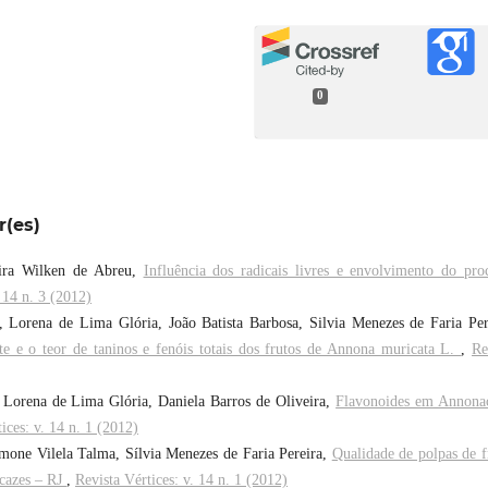
0
r(es)
eira Wilken de Abreu,
Influência dos radicais livres e envolvimento do pro
. 14 n. 3 (2012)
, Lorena de Lima Glória, João Batista Barbosa, Silvia Menezes de Faria Per
te e o teor de taninos e fenóis totais dos frutos de Annona muricata L.
,
Re
, Lorena de Lima Glória, Daniela Barros de Oliveira,
Flavonoides em Annona
ices: v. 14 n. 1 (2012)
Simone Vilela Talma, Sílvia Menezes de Faria Pereira,
Qualidade de polpas de f
cazes – RJ
,
Revista Vértices: v. 14 n. 1 (2012)