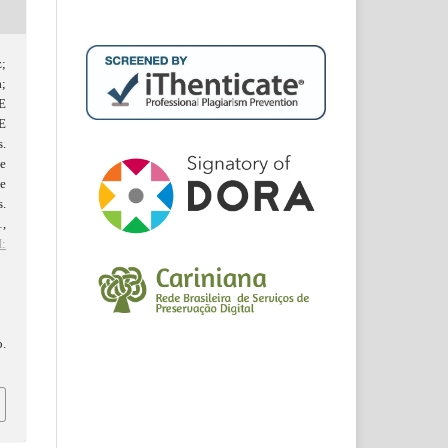
;
;
E
E
.
e
 e
s.
1,
:
d
o.