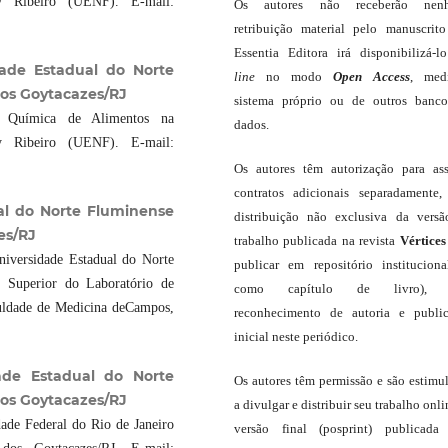
y Ribeiro (UENF). E-mail:
Os autores não receberão nen
retribuição material pelo manuscrit
Essentia Editora irá disponibilizá-
dade Estadual do Norte
line
no modo
Open Access
, med
os Goytacazes/RJ
sistema próprio ou de outros banc
 Química de Alimentos na
dados.
y Ribeiro (UENF). E-mail:
Os autores têm autorização para as
contratos adicionais separadamente,
al do Norte Fluminense
distribuição não exclusiva da vers
es/RJ
trabalho publicada na revista
Vértices
niversidade Estadual do Norte
publicar em repositório institucion
 Superior do Laboratório de
como capítulo de livro),
uldade de Medicina deCampos,
reconhecimento de autoria e publi
inicial neste periódico.
dade Estadual do Norte
Os autores têm permissão e são estimu
os Goytacazes/RJ
a divulgar e distribuir seu trabalho onli
ade Federal do Rio de Janeiro
versão final (posprint) publicada