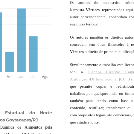
Os autores do manuscrito subme
à revista
Vértices
, representados aqui
autor correspondente, concordam c
seguintes termos:
Os autores mantêm os direitos autor
concedem sem ônus financeiro à re
Vértices
o direito de primeira publicaç
Simultaneamente o trabalho está licen
sob a
Licença Creative Com
Atribuição 4.0 Internacional (CC BY 
que permite copiar e redistribui
trabalhos por qualquer meio ou forma
também para, tendo como base o
conteúdo, reutilizar, transformar ou c
e Estadual do Norte
com propósitos legais, até comerciais, 
os Goytacazes/RJ
que citada a fonte.
Química de Alimentos pela