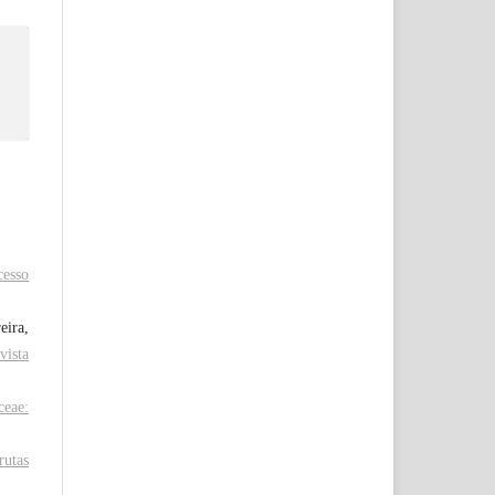
cesso
eira,
vista
ceae:
rutas