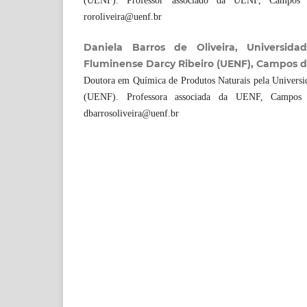
(UENF). Professor associado da UENF, Campos d
roroliveira@uenf.br
Daniela Barros de Oliveira, Universid
Fluminense Darcy Ribeiro (UENF), Campos d
Doutora em Química de Produtos Naturais pela Universid
(UENF). Professora associada da UENF, Campos d
dbarrosoliveira@uenf.br