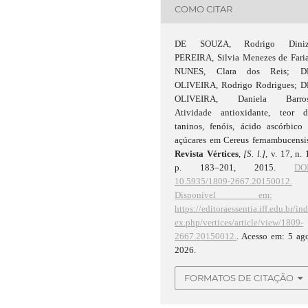
COMO CITAR
DE SOUZA, Rodrigo Diniz
PEREIRA, Silvia Menezes de Faria
NUNES, Clara dos Reis; D
OLIVEIRA, Rodrigo Rodrigues; D
OLIVEIRA, Daniela Barros
Atividade antioxidante, teor d
taninos, fenóis, ácido ascórbico
açúcares em Cereus fernambucensi
Revista Vértices
,
[S. l.]
, v. 17, n. 
p. 183–201, 2015.
DOI
10.5935/1809-2667.20150012.
Disponível em:
https://editoraessentia.iff.edu.br/in
ex.php/vertices/article/view/1809-
2667.20150012.
. Acesso em: 5 ag
2026.
FORMATOS DE CITAÇÃO