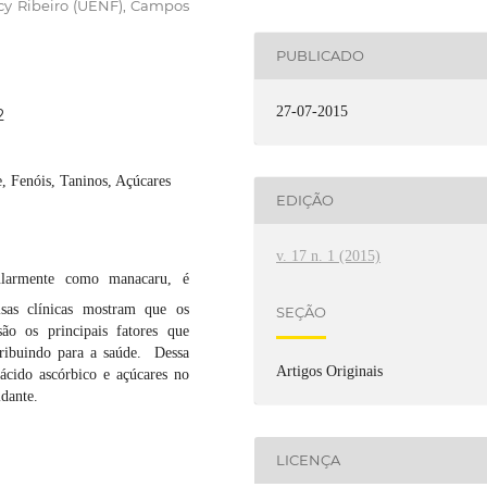
cy Ribeiro (UENF), Campos
PUBLICADO
27-07-2015
2
, Fenóis, Taninos, Açúcares
EDIÇÃO
v. 17 n. 1 (2015)
ularmente como manacaru, é
isas clínicas mostram que os
SEÇÃO
são os principais fatores que
tribuindo para a saúde. Dessa
Artigos Originais
 ácido ascórbico e açúcares no
idante.
LICENÇA