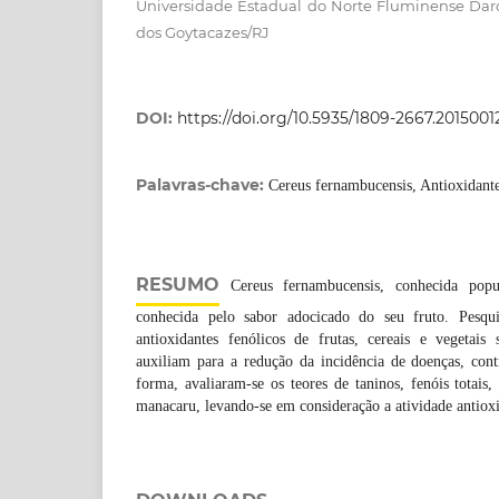
Universidade Estadual do Norte Fluminense Dar
dos Goytacazes/RJ
DOI:
https://doi.org/10.5935/1809-2667.2015001
Palavras-chave:
Cereus fernambucensis, Antioxidante
RESUMO
Cereus fernambucensis, conhecida pop
conhecida pelo sabor adocicado do seu fruto. Pesqu
antioxidantes fenólicos de frutas, cereais e vegetais 
auxiliam para a redução da incidência de doenças, con
forma, avaliaram-se os teores de taninos, fenóis totais,
manacaru, levando-se em consideração a atividade antiox