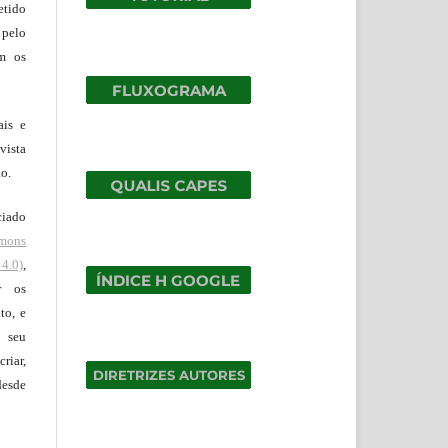
tido
 pelo
om os
ais e
vista
ão.
ciado
mons
4.0)
,
r os
to, e
 seu
riar,
desde