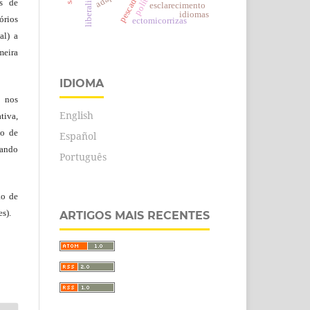
liberalização
pescadores
política
es de
esclarecimento
idiomas
rios
ectomicorrizas
al) a
eira
IDIOMA
, nos
English
tiva,
to de
Español
tando
Português
ão de
s).
ARTIGOS MAIS RECENTES