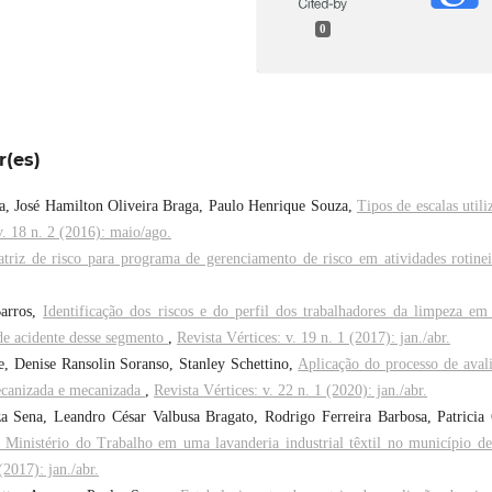
0
r(es)
, José Hamilton Oliveira Braga, Paulo Henrique Souza,
Tipos de escalas utili
v. 18 n. 2 (2016): maio/ago.
riz de risco para programa de gerenciamento de risco em atividades rotine
Barros,
Identificação dos riscos e do perfil dos trabalhadores da limpeza e
 de acidente desse segmento
,
Revista Vértices: v. 19 n. 1 (2017): jan./abr.
, Denise Ransolin Soranso, Stanley Schettino,
Aplicação do processo de aval
mecanizada e mecanizada
,
Revista Vértices: v. 22 n. 1 (2020): jan./abr.
 Sena, Leandro César Valbusa Bragato, Rodrigo Ferreira Barbosa, Patricia
 Ministério do Trabalho em uma lavanderia industrial têxtil no município d
(2017): jan./abr.