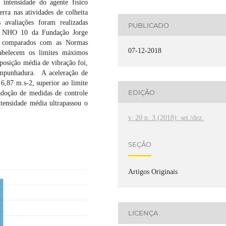
intensidade do agente físico
erra nas atividades de colheita
 avaliações foram realizadas
PUBLICADO
l NHO 10 da Fundação Jorge
os comparados com as Normas
07-12-2018
belecem os limites máximos
posição média de vibração foi,
empunhadura. A aceleração de
6,87 m.s-2, superior ao limite
EDIÇÃO
 adoção de medidas de controle
ntensidade média ultrapassou o
v. 20 n. 3 (2018): set./dez.
SEÇÃO
Artigos Originais
LICENÇA