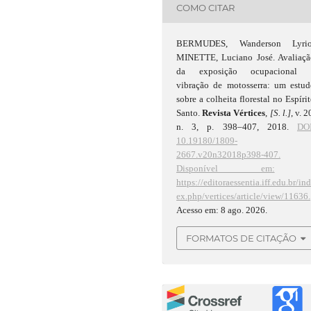
COMO CITAR
BERMUDES, Wanderson Lyrio
MINETTE, Luciano José. Avaliaçã
da exposição ocupacional 
vibração de motosserra: um estud
sobre a colheita florestal no Espíri
Santo.
Revista Vértices
,
[S. l.]
, v. 2
n. 3, p. 398–407, 2018.
DOI
10.19180/1809-
2667.v20n32018p398-407.
Disponível em:
https://editoraessentia.iff.edu.br/in
ex.php/vertices/article/view/11636.
Acesso em: 8 ago. 2026.
FORMATOS DE CITAÇÃO