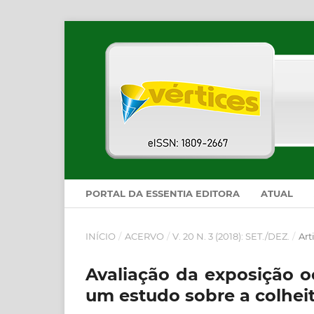
PORTAL DA ESSENTIA EDITORA
ATUAL
INÍCIO
/
ACERVO
/
V. 20 N. 3 (2018): SET./DEZ.
/
Art
Avaliação da exposição o
um estudo sobre a colheita