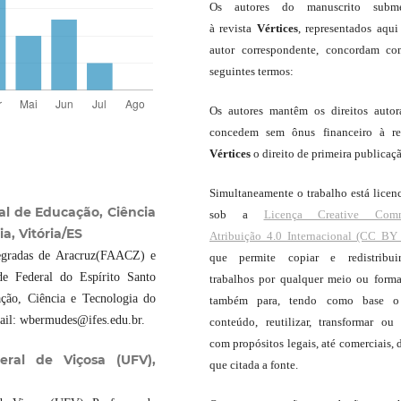
Os autores do manuscrito subme
à revista
Vértices
, representados aqui
autor correspondente, concordam c
seguintes termos:
Os autores mantêm os direitos autor
concedem sem ônus financeiro à re
Vértices
o direito de primeira publicaç
Simultaneamente o trabalho está licen
al de Educação, Ciência
sob a
Licença Creative Com
a, Vitória/ES
Atribuição 4.0 Internacional (CC BY 
egradas de Aracruz(FAACZ) e
que permite copiar e redistribui
de Federal do Espírito Santo
trabalhos por qualquer meio ou forma
ção, Ciência e Tecnologia do
também para, tendo como base o
mail: wbermudes@ifes.edu.br.
conteúdo, reutilizar, transformar ou c
com propósitos legais, até comerciais, 
eral de Viçosa (UFV),
que citada a fonte.