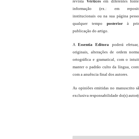
revista
Vértices
em diferentes font
informação (ex.: em repositó
institucionais ou na sua página pesso
qualquer tempo
posterior
à prim
publicação do artigo.
A
Essentia Editora
poderá efetuar
originais, alterações de ordem norma
ortográfica e gramatical, com o intui
manter o padrão culto da língua, con
com a anuência final dos autores.
As opiniões emitidas no manuscrito s
exclusiva responsabilidade do(s) autor(e