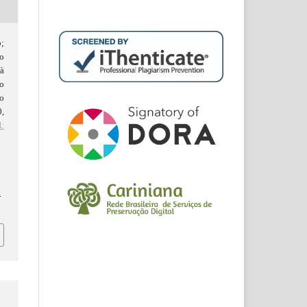
;
o
à
o
to
0,
:
d
.