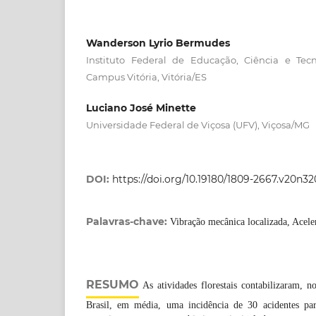
Wanderson Lyrio Bermudes
Instituto Federal de Educação, Ciência e Tec
Campus Vitória, Vitória/ES
Luciano José Minette
Universidade Federal de Viçosa (UFV), Viçosa/MG
DOI:
https://doi.org/10.19180/1809-2667.v20n3
Palavras-chave:
Vibração mecânica localizada, Acele
RESUMO
As atividades florestais contabilizaram, 
Brasil, em média, uma incidência de 30 acidentes pa