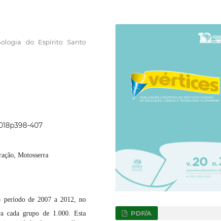
nologia do Espírito Santo
2018p398-407
ração, Motosserra
no período de 2007 a 2012, no
PDF/A
ra cada grupo de 1.000. Esta