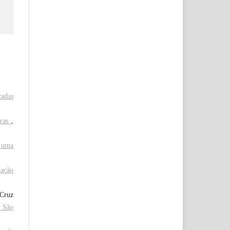
zadas
iras
,
m uma
iação
 Cruz
e São