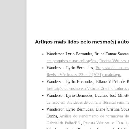
Artigos mais lidos pelo mesmo(s) auto
Wanderson Lyrio Bermudes, Bruna Tomaz Santana
em pesquisas e suas aplicações
,
Revista Vértices: 
Wanderson Lyrio Bermudes,
Proposta de uma mat
Revista Vértices: v. 23 n. 2 (2021): maio/ago.
Wanderson Lyrio Bermudes, Eliane Valéria de 
instituição de ensino em Vitória/ES e indicadores
Wanderson Lyrio Bermudes, Luciano José Minette
de risco em atividades de colheita florestal semi
Wanderson Lyrio Bermudes, Diane Cristina Souza
Cunha,
Análise do atendimento de normativas do
Gabriel da Palha/ES
,
Revista Vértices: v. 19 n. 1 