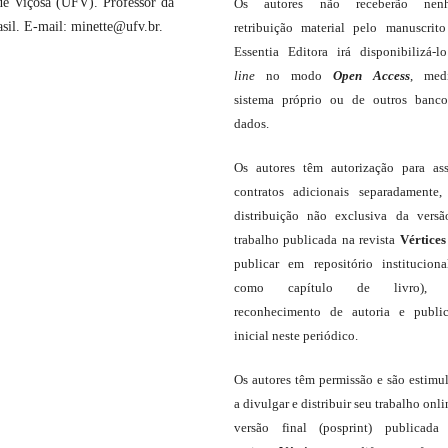
de Viçosa (UFV). Professor da
Os autores não receberão nen
sil. E-mail: minette@ufv.br.
retribuição material pelo manuscrit
Essentia Editora irá disponibilizá-
line
no modo
Open Access
, med
sistema próprio ou de outros banc
dados.
Os autores têm autorização para as
contratos adicionais separadamente,
distribuição não exclusiva da vers
trabalho publicada na revista
Vértices
publicar em repositório institucion
como capítulo de livro),
reconhecimento de autoria e publi
inicial neste periódico.
Os autores têm permissão e são estimu
a divulgar e distribuir seu trabalho onli
versão final (posprint) publicada