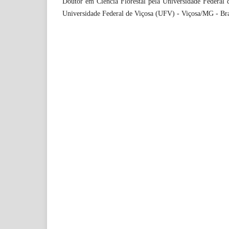
Doutor em Ciência Florestal pela Universidade Federal 
Universidade Federal de Viçosa (UFV) - Viçosa/MG - Bra