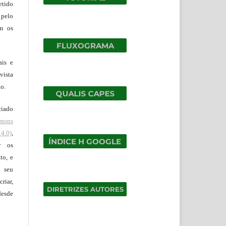
tido
 pelo
om os
ais e
vista
ão.
ciado
mons
4.0)
,
r os
to, e
 seu
riar,
desde