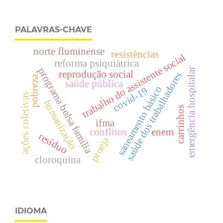
PALAVRAS-CHAVE
norte fluminense
resistências
trabalho do assistente social
reforma psiquiátrica
programa bolsa família
emergência hospitalar
reprodução social
saúde dos trabalhadores
pobreza
saúde pública
saneamento básico
covid-19
ações coletivas
.
humanização
carrinhos
ifma
conflitos
enem
resíduo
proeja
cloroquina
IDIOMA