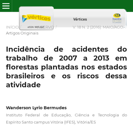
INÍCIO
/
ACERVO
/
V. 18 N. 2 (2016): MAIO/AGO.
/
Artigos Originais
Incidência de acidentes do
trabalho de 2007 a 2013 em
florestas plantadas nos estados
brasileiros e os riscos dessa
atividade
Wanderson Lyrio Bermudes
Instituto Federal de Educação, Ciência e Tecnologia do
Espírito Santo campus Vitória (IFES), Vitória/ES