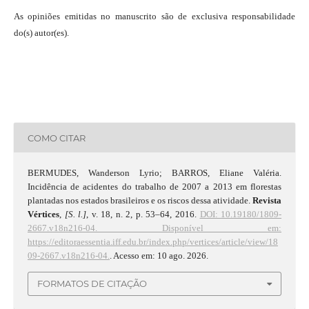
As opiniões emitidas no manuscrito são de exclusiva responsabilidade
do(s) autor(es).
COMO CITAR
BERMUDES, Wanderson Lyrio; BARROS, Eliane Valéria.
Incidência de acidentes do trabalho de 2007 a 2013 em florestas
plantadas nos estados brasileiros e os riscos dessa atividade.
Revista
Vértices
,
[S. l.]
, v. 18, n. 2, p. 53–64, 2016.
DOI: 10.19180/1809-
2667.v18n216-04.
Disponível em:
https://editoraessentia.iff.edu.br/index.php/vertices/article/view/18
09-2667.v18n216-04.
. Acesso em: 10 ago. 2026.
FORMATOS DE CITAÇÃO