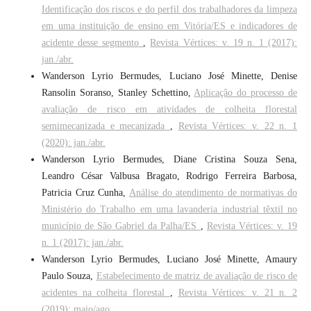
Identificação dos riscos e do perfil dos trabalhadores da limpeza
em uma instituição de ensino em Vitória/ES e indicadores de
acidente desse segmento
,
Revista Vértices: v. 19 n. 1 (2017):
jan./abr.
Wanderson Lyrio Bermudes, Luciano José Minette, Denise
Ransolin Soranso, Stanley Schettino,
Aplicação do processo de
avaliação de risco em atividades de colheita florestal
semimecanizada e mecanizada
,
Revista Vértices: v. 22 n. 1
(2020): jan./abr.
Wanderson Lyrio Bermudes, Diane Cristina Souza Sena,
Leandro César Valbusa Bragato, Rodrigo Ferreira Barbosa,
Patricia Cruz Cunha,
Análise do atendimento de normativas do
Ministério do Trabalho em uma lavanderia industrial têxtil no
município de São Gabriel da Palha/ES
,
Revista Vértices: v. 19
n. 1 (2017): jan./abr.
Wanderson Lyrio Bermudes, Luciano José Minette, Amaury
Paulo Souza,
Estabelecimento de matriz de avaliação de risco de
acidentes na colheita florestal
,
Revista Vértices: v. 21 n. 2
(2019): maio/ago.