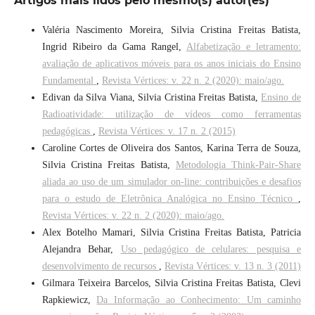
Artigos mais lidos pelo mesmo(s) autor(es)
Valéria Nascimento Moreira, Silvia Cristina Freitas Batista,
Ingrid Ribeiro da Gama Rangel,
Alfabetização e letramento:
avaliação de aplicativos móveis para os anos iniciais do Ensino
Fundamental
,
Revista Vértices: v. 22 n. 2 (2020): maio/ago.
Edivan da Silva Viana, Silvia Cristina Freitas Batista,
Ensino de
Radioatividade: utilização de vídeos como ferramentas
pedagógicas
,
Revista Vértices: v. 17 n. 2 (2015)
Caroline Cortes de Oliveira dos Santos, Karina Terra de Souza,
Silvia Cristina Freitas Batista,
Metodologia Think-Pair-Share
aliada ao uso de um simulador on-line: contribuições e desafios
para o estudo de Eletrônica Analógica no Ensino Técnico
,
Revista Vértices: v. 22 n. 2 (2020): maio/ago.
Alex Botelho Mamari, Silvia Cristina Freitas Batista, Patricia
Alejandra Behar,
Uso pedagógico de celulares: pesquisa e
desenvolvimento de recursos
,
Revista Vértices: v. 13 n. 3 (2011)
Gilmara Teixeira Barcelos, Silvia Cristina Freitas Batista, Clevi
Rapkiewicz,
Da Informação ao Conhecimento: Um caminho