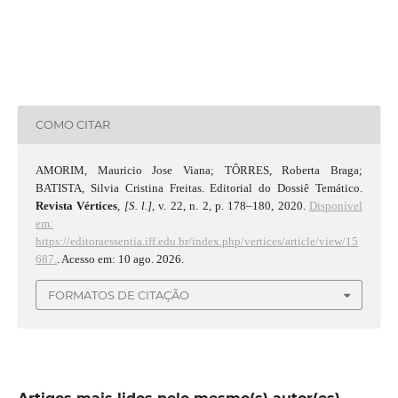
COMO CITAR
AMORIM, Mauricio Jose Viana; TÔRRES, Roberta Braga;
BATISTA, Silvia Cristina Freitas. Editorial do Dossiê Temático.
Revista Vértices
,
[S. l.]
, v. 22, n. 2, p. 178–180, 2020.
Disponível
em:
https://editoraessentia.iff.edu.br/index.php/vertices/article/view/15
687.
. Acesso em: 10 ago. 2026.
FORMATOS DE CITAÇÃO