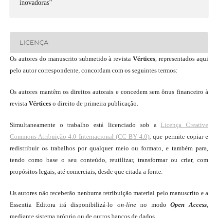
inovadoras"
LICENÇA
Os autores do manuscrito submetido à revista
Vértices
, representados aqui
pelo autor correspondente, concordam com os seguintes termos:
Os autores mantêm os direitos autorais e concedem sem ônus financeiro à
revista
Vértices
o direito de primeira publicação.
Simultaneamente o trabalho está licenciado sob a
Licença Creative
Commons Atribuição 4.0 Internacional (CC BY 4.0)
, que permite copiar e
redistribuir os trabalhos por qualquer meio ou formato, e também para,
tendo como base o seu conteúdo, reutilizar, transformar ou criar, com
propósitos legais, até comerciais, desde que citada a fonte.
Os autores não receberão nenhuma retribuição material pelo manuscrito e a
Essentia Editora irá disponibilizá-lo
on-line
no modo
Open Access
,
mediante sistema próprio ou de outros bancos de dados.