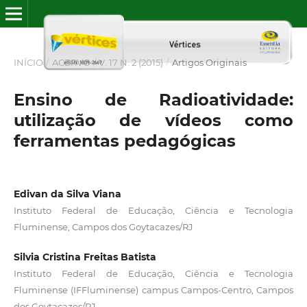
INÍCIO
/
ACERVO
/
V. 17 N. 2 (2015)
/
Artigos Originais
Ensino de Radioatividade:
utilização de vídeos como
ferramentas pedagógicas
Edivan da Silva Viana
Instituto Federal de Educação, Ciência e Tecnologia
Fluminense, Campos dos Goytacazes/RJ
Silvia Cristina Freitas Batista
Instituto Federal de Educação, Ciência e Tecnologia
Fluminense (IFFluminense) campus Campos-Centro, Campos
dos Goytacazes/RJ