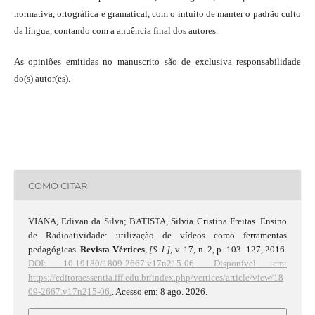
normativa, ortográfica e gramatical, com o intuito de manter o padrão culto
da língua, contando com a anuência final dos autores.
As opiniões emitidas no manuscrito são de exclusiva responsabilidade
do(s) autor(es).
COMO CITAR
VIANA, Edivan da Silva; BATISTA, Silvia Cristina Freitas. Ensino
de Radioatividade: utilização de vídeos como ferramentas
pedagógicas.
Revista Vértices
,
[S. l.]
, v. 17, n. 2, p. 103–127, 2016.
DOI: 10.19180/1809-2667.v17n215-06.
Disponível em:
https://editoraessentia.iff.edu.br/index.php/vertices/article/view/18
09-2667.v17n215-06.
. Acesso em: 8 ago. 2026.