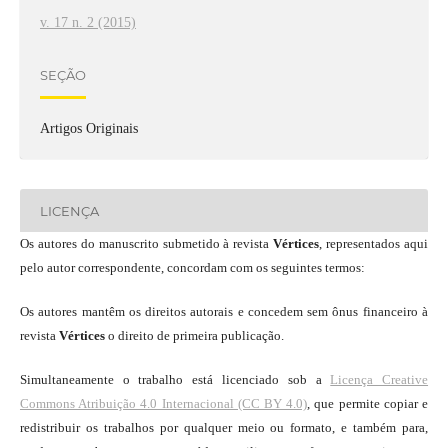
v. 17 n. 2 (2015)
SEÇÃO
Artigos Originais
LICENÇA
Os autores do manuscrito submetido à revista
Vértices
, representados aqui
pelo autor correspondente, concordam com os seguintes termos:
Os autores mantêm os direitos autorais e concedem sem ônus financeiro à
revista
Vértices
o direito de primeira publicação.
Simultaneamente o trabalho está licenciado sob a
Licença Creative
Commons Atribuição 4.0 Internacional (CC BY 4.0)
, que permite copiar e
redistribuir os trabalhos por qualquer meio ou formato, e também para,