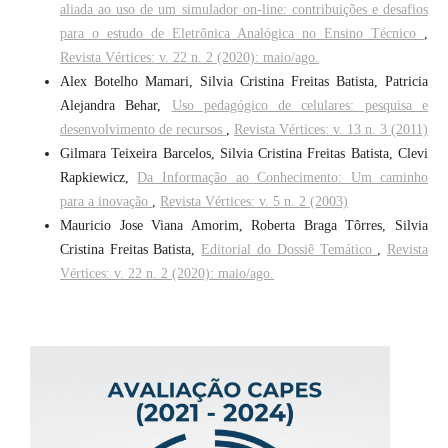
aliada ao uso de um simulador on-line: contribuições e desafios
para o estudo de Eletrônica Analógica no Ensino Técnico
,
Revista Vértices: v. 22 n. 2 (2020): maio/ago.
Alex Botelho Mamari, Silvia Cristina Freitas Batista, Patricia
Alejandra Behar,
Uso pedagógico de celulares: pesquisa e
desenvolvimento de recursos
,
Revista Vértices: v. 13 n. 3 (2011)
Gilmara Teixeira Barcelos, Silvia Cristina Freitas Batista, Clevi
Rapkiewicz,
Da Informação ao Conhecimento: Um caminho
para a inovação
,
Revista Vértices: v. 5 n. 2 (2003)
Mauricio Jose Viana Amorim, Roberta Braga Tôrres, Silvia
Cristina Freitas Batista,
Editorial do Dossiê Temático
,
Revista
Vértices: v. 22 n. 2 (2020): maio/ago.