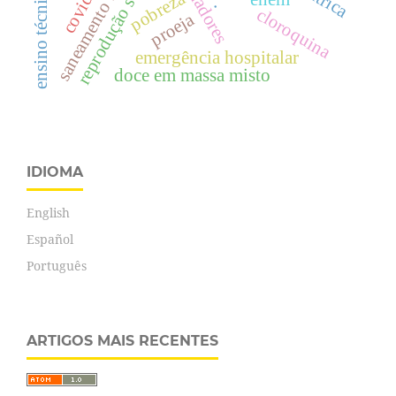
saneamento básico
reprodução social
covid-19
ensino técnico
pobreza
.
cloroquina
proeja
emergência hospitalar
doce em massa misto
IDIOMA
English
Español
Português
ARTIGOS MAIS RECENTES