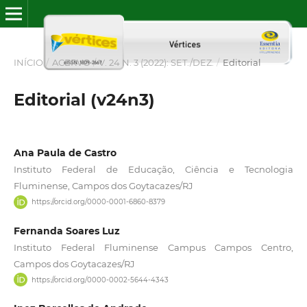
INÍCIO
/
ACERVO
/
V. 24 N. 3 (2022): SET./DEZ.
/
Editorial
Editorial (v24n3)
Ana Paula de Castro
Instituto Federal de Educação, Ciência e Tecnologia
Fluminense, Campos dos Goytacazes/RJ
https://orcid.org/0000-0001-6860-8379
Fernanda Soares Luz
Instituto Federal Fluminense Campus Campos Centro,
Campos dos Goytacazes/RJ
https://orcid.org/0000-0002-5644-4343