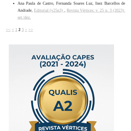
Ana Paula de Castro, Fernanda Soares Luz, Inez Barcellos de
Andrade,
Editorial (v25n3)
,
Revista Vértices: v. 25 n. 3 (2023):
set./dez.
<<
<
1
2
3
>
>>