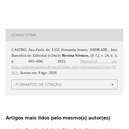
COMO CITAR
CASTRO, Ana Paula de; LUZ, Fernanda Soares; ANDRADE , Inez
Barcellos de. Editorial (v24n3).
Revista Vértices
,
[S. l.]
, v. 24, n. 3,
p. 695–696, 2022.
Disponível em:
https://editoraessentia.iff.edu.br/index.php/vertices/article/view/19
082.
. Acesso em: 9 ago. 2026.
FORMATOS DE CITAÇÃO
Artigos mais lidos pelo mesmo(s) autor(es)