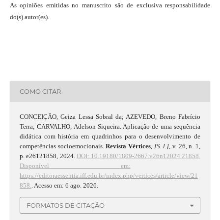
As opiniões emitidas no manuscrito são de exclusiva responsabilidade
do(s) autor(es).
COMO CITAR
CONCEIÇÃO, Geiza Lessa Sobral da; AZEVEDO, Breno Fabrício
Terra; CARVALHO, Adelson Siqueira. Aplicação de uma sequência
didática com história em quadrinhos para o desenvolvimento de
competências socioemocionais.
Revista Vértices
,
[S. l.]
, v. 26, n. 1,
p. e26121858, 2024.
DOI: 10.19180/1809-2667.v26n12024.21858.
Disponível em:
https://editoraessentia.iff.edu.br/index.php/vertices/article/view/21
858.
. Acesso em: 6 ago. 2026.
FORMATOS DE CITAÇÃO