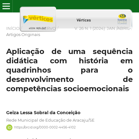
INÍCIO
/
ACERVO
/
V. 26 N. 1 (2024): JAN./ABRIL
/
Artigos Originais
Aplicação de uma sequência
didática com história em
quadrinhos para o
desenvolvimento de
competências socioemocionais
Geiza Lessa Sobral da Conceição
Rede Municipal de Educação de Aracaju/SE
https://orcid.org/0000-0002-4456-4102