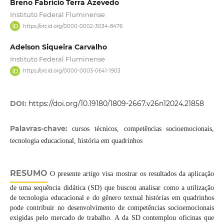
Breno Fabrício Terra Azevedo
Instituto Federal Fluminense
https://orcid.org/0000-0002-3034-8476
Adelson Siqueira Carvalho
Instituto Federal Fluminense
https://orcid.org/0000-0003-0641-1903
DOI:
https://doi.org/10.19180/1809-2667.v26n12024.21858
Palavras-chave:
cursos técnicos, competências socioemocionais,
tecnologia educacional, história em quadrinhos
RESUMO
O presente artigo visa mostrar os resultados da aplicação
de uma sequência didática (SD) que buscou analisar como a utilização
de tecnologia educacional e do gênero textual histórias em quadrinhos
pode contribuir no desenvolvimento de competências socioemocionais
exigidas pelo mercado de trabalho. A da SD contemplou oficinas que