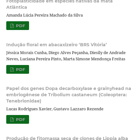
Fotoplasticidade em espécies nativas da mata
Atlântica
Amanda Lúcia Pereira Machado da Silva
PDF
Indução floral em abacaxizeiro ‘BRS Vitória’
Jéssica Morais Cunha, Diego Alves Peçanha, Diesily de Andrade
Neves, Luciana Pereira Pinto, Marta Simone Mendonça Freitas
PDF
Papel dos genes Dopa decarboxylase e grainyhead na
embriogênese de Tribolium castaneum (Coleoptera:
Tenebrionidae)
Lucas Rodrigues Xavier, Gustavo Lazzaro Rezende
PDF
Produção de fitomassa seca de clones de Lippia alba